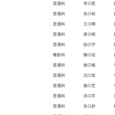
THE
普通科
李○恩
WORLD
TOMORROW
普通科
吳○桓
PUTTING
普通科
王○曄
YOU
ON
普通科
黃○晴
THE
PATH
普通科
陸○宇
TO
餐飲科
陳○佑
GLOBAL
CITIZENSHIP
普通科
賴○臻
普通科
沈○筑
普通科
楊○芝
普通科
洪○芩
普通科
吳○妤