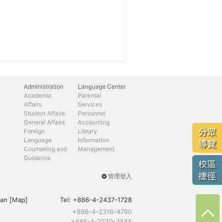
Administration
Language Center
Academic
Parental
Affairs
Services
Student Affairs
Personnel
General Affairs
Accounting
分眾
Foreign
Library
Language
Information
導覽
Counseling and
Management
Guidance
校區
捷徑
管理登入
User
menu
an [
Map
]
Tel:
+886-4-2437-1728
+886-4-2316-4790
+886-4-2230-3588