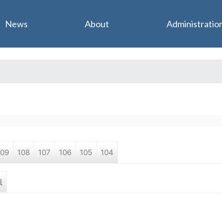
Jump to navigation
News
About
Administratio
109
108
107
106
105
104
職