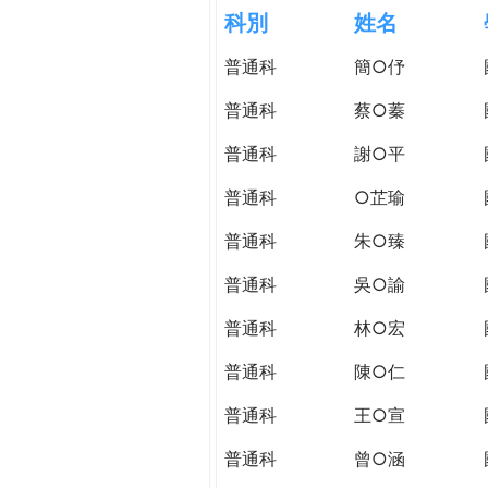
h
科別
姓名
際
葳
普通科
簡○伃
e
格。
培
普通科
蔡○蓁
r
養
具
普通科
謝○平
e
國
普通科
○芷瑜
際
移
普通科
朱○臻
動
力
普通科
吳○諭
的
普通科
林○宏
世
界
普通科
陳○仁
公
民。
普通科
王○宣
WAGOR
普通科
曾○涵
TODAY