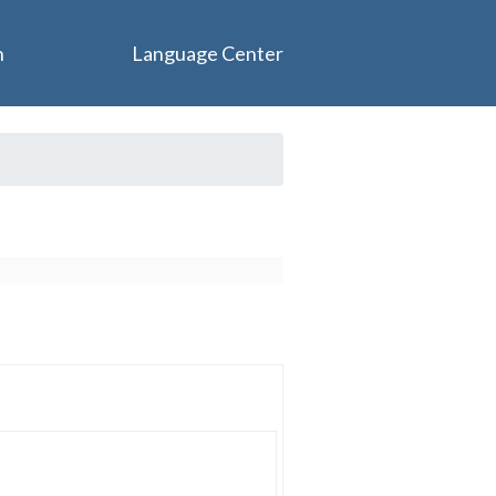
n
Language Center