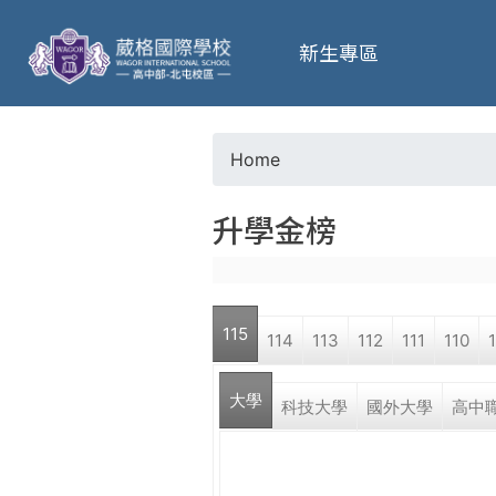
葳
新生專區
格
高
Home
Y
級
升學金榜
o
中
u
學
115
114
113
112
111
110
a
葳
大學
r
科技大學
國外大學
高中
格
國
e
際．
國