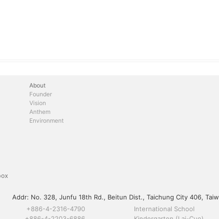
About
Founder
Vision
Anthem
Environment
box
Addr:
No. 328, Junfu 18th Rd., Beitun Dist., Taichung City 406, Taiw
+886-4-2316-4790
International School
+886-4-2203-6886
Kindergarten (Lai-Cuo)