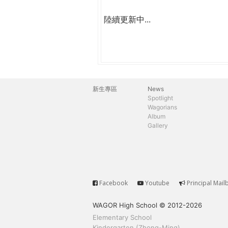
陸續更新中...
新生專區
News
主
Spotlight
Wagorians
選
Album
Gallery
單
Facebook
Youtube
Principal Mail
Service
WAGOR High School © 2012-2026
Elementary School
Kindergarten (Zhong-Ming)