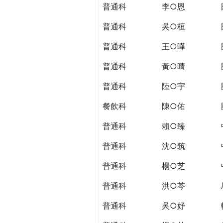
THE
普通科
李○恩
WORLD
TOMORROW
普通科
吳○桓
PUTTING
普通科
王○曄
YOU
ON
普通科
黃○晴
THE
PATH
普通科
陸○宇
TO
餐飲科
陳○佑
GLOBAL
CITIZENSHIP
普通科
賴○臻
普通科
沈○筑
普通科
楊○芝
普通科
洪○芩
普通科
吳○妤