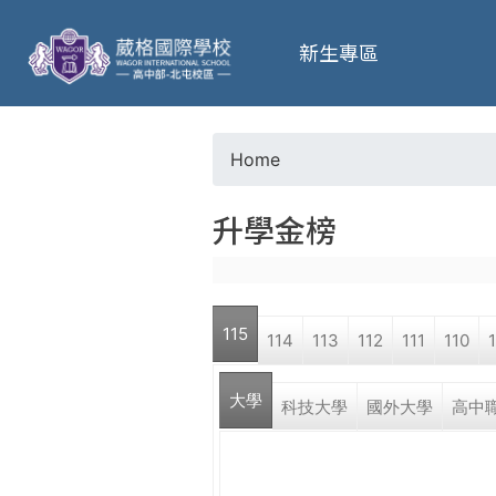
葳
新生專區
格
高
Home
Y
級
升學金榜
o
中
u
學
115
114
113
112
111
110
a
葳
大學
r
科技大學
國外大學
高中
格
國
e
際．
國