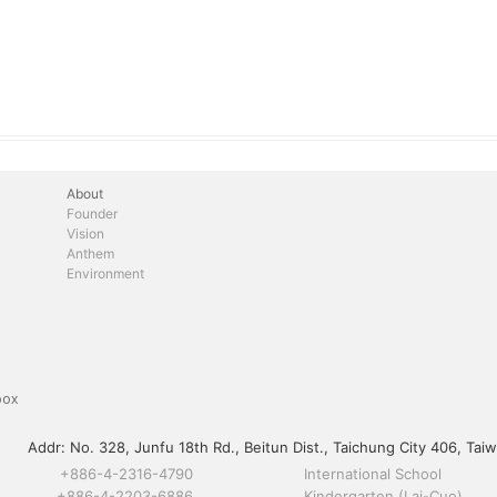
About
Founder
Vision
Anthem
Environment
box
Addr:
No. 328, Junfu 18th Rd., Beitun Dist., Taichung City 406, Taiw
+886-4-2316-4790
International School
+886-4-2203-6886
Kindergarten (Lai-Cuo)