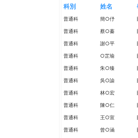
h
科別
姓名
際
葳
普通科
簡○伃
e
格。
培
普通科
蔡○蓁
r
養
具
普通科
謝○平
e
國
普通科
○芷瑜
際
移
普通科
朱○臻
動
力
普通科
吳○諭
的
普通科
林○宏
世
界
普通科
陳○仁
公
民。
普通科
王○宣
WAGOR
普通科
曾○涵
TODAY