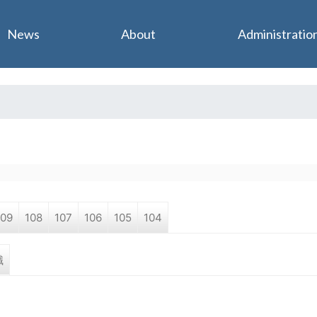
Jump to navigation
News
About
Administratio
109
108
107
106
105
104
職