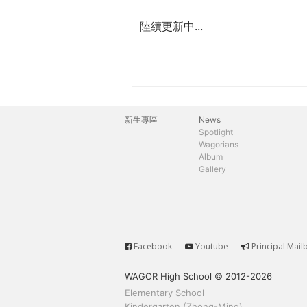
陸續更新中...
新生專區
News
主
Spotlight
Wagorians
選
Album
Gallery
單
Facebook
Youtube
Principal Mail
Service
WAGOR High School © 2012-2026
Elementary School
Kindergarten (Zhong-Ming)