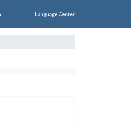
n
Language Center