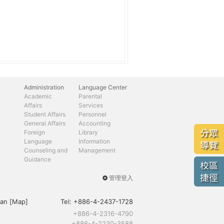
Administration
Language Center
Academic
Parental
Affairs
Services
Student Affairs
Personnel
General Affairs
Accounting
分眾
Foreign
Library
Language
Information
導覽
Counseling and
Management
Guidance
校區
捷徑
管理登入
User
menu
an [
Map
]
Tel:
+886-4-2437-1728
+886-4-2316-4790
+886-4-2230-3588