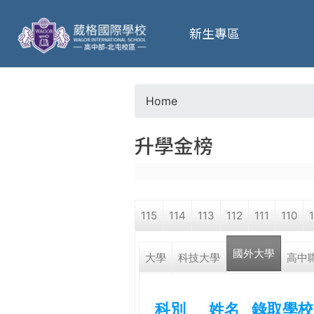
葳
新生專區
格
高
Home
Y
級
升學金榜
o
中
u
學
115
114
113
112
111
110
a
葳
國外大學
r
大學
科技大學
高中
格
國
e
際．
科別
姓名
錄取學校
國