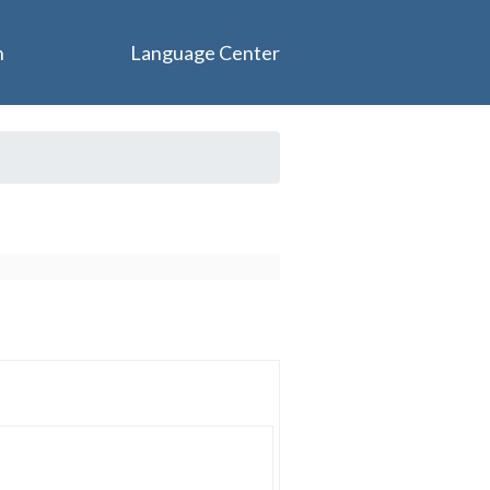
n
Language Center