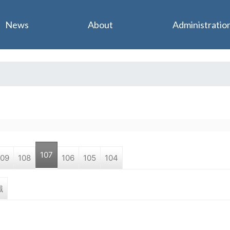
Jump to navigation
News
About
Administratio
107
109
108
106
105
104
職