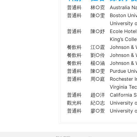
h
際
普通科
林○霓
Australia 
葳
普通科
陳○雯
Boston Un
e
格。
Universi
培
普通科
陳○妤
Ecole Ho
r
養
King’s Co
具
餐飲科
江○霆
Johnson &
e
國
餐飲科
劉○伶
Johnson &
際
餐飲科
楊○涵
Johnson &
移
普通科
陳○雯
Purdue Un
動
普通科
周○庭
Rochester
力
Virginia
的
世
普通科
趙○洋
Californi
界
觀光科
紀○志
University
公
普通科
廖○萱
Universit
民。
WAGOR
TODAY