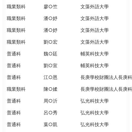
職業類科
廖○竺
文藻外語大學
職業類科
潘○妤
文藻外語大學
職業類科
潘○妤
文藻外語大學
職業類科
劉○宏
文藻外語大學
普通科
魏○廷
輔英科技大學
普通科
劉○宣
輔英科技大學
普通科
江○恩
長庚學校財團法人長庚
職業類科
陳○媃
長庚學校財團法人長庚
普通科
周○沂
弘光科技大學
普通科
呂○秀
弘光科技大學
普通科
葉○凱
弘光科技大學