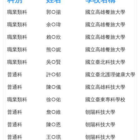
e
際
職業類科
郭○揚
國立高雄餐旅大學
葳
r
格。
職業類科
余○瑋
國立高雄餐旅大學
培
e
養
職業類科
賴○欣
國立高雄餐旅大學
具
職業類科
熊○妮
國立高雄餐旅大學
國
際
職業類科
吳○賢
國立臺北科技大學
移
動
普通科
許○郁
國立臺北護理健康大學
力
普通科
陳○儀
國立高雄科技大學
的
世
職業類科
徐○佑
國立臺東專科學校
界
公
普通科
詹○維
朝陽科技大學
民。
普通科
陳○恩
朝陽科技大學
WAGOR
TODAY
普通科
王○琪
朝陽科技大學