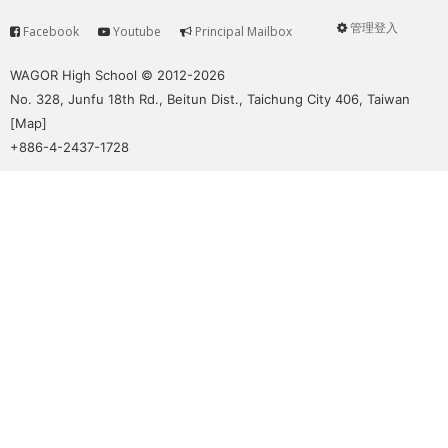
管理登入
Facebook
Youtube
Principal Mailbox
Service
User
menu
WAGOR High School © 2012-2026
No. 328, Junfu 18th Rd., Beitun Dist., Taichung City 406, Taiwan
[
Map
]
+886-4-2437-1728