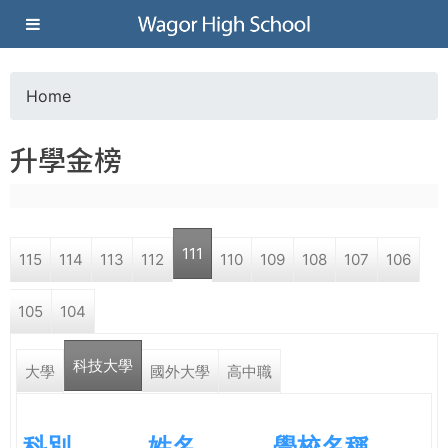
Jump to navigation
葳
格
Home
Y
高
升學金榜
o
級
u
中
111
115
114
113
112
110
109
108
107
106
a
學
105
104
r
葳
科技大學
e
大學
國外大學
高中職
格
國
h
際．
科別
姓名
學校名稱
國