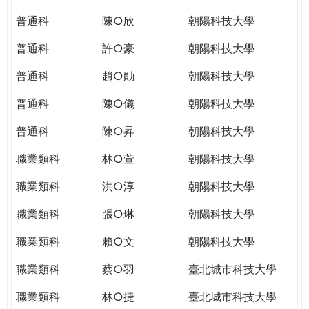
THE
WORLD
普通科
陳○欣
朝陽科技大學
TOMORROW
普通科
許○豪
朝陽科技大學
PUTTING
YOU
普通科
趙○勛
朝陽科技大學
ON
THE
普通科
陳○儀
朝陽科技大學
PATH
普通科
陳○昇
朝陽科技大學
TO
GLOBAL
職業類科
林○萱
朝陽科技大學
CITIZENSHIP
職業類科
洪○淳
朝陽科技大學
職業類科
張○琳
朝陽科技大學
職業類科
賴○文
朝陽科技大學
職業類科
蔡○羽
臺北城市科技大學
職業類科
林○捷
臺北城市科技大學