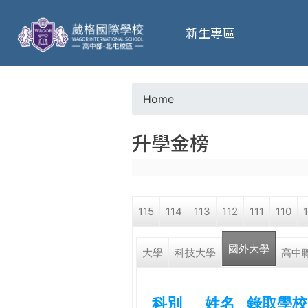
葳
新生專區
格
高
Home
Y
級
升學金榜
o
中
u
學
115
114
113
112
111
110
a
葳
國外大學
r
大學
科技大學
高中
格
國
e
際．
科別
姓名
錄取學校
國