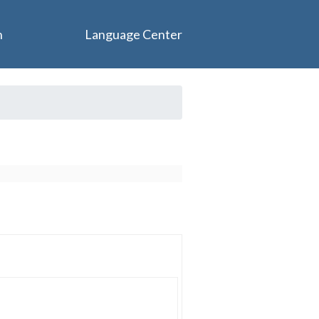
n
Language Center