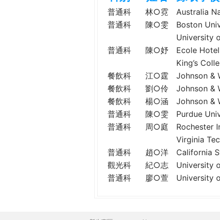
h
際
普通科
林○霓
Australia 
葳
普通科
陳○雯
Boston Un
e
格。
Universi
培
普通科
陳○妤
Ecole Ho
r
養
King’s Co
具
餐飲科
江○霆
Johnson &
e
國
餐飲科
劉○伶
Johnson &
際
餐飲科
楊○涵
Johnson &
移
普通科
陳○雯
Purdue Un
動
普通科
周○庭
Rochester
力
Virginia
的
世
普通科
趙○洋
Californi
界
觀光科
紀○志
University
公
普通科
廖○萱
Universit
民。
WAGOR
TODAY