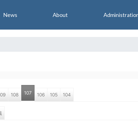
Jump to navigation
News
About
Administratio
107
109
108
106
105
104
職