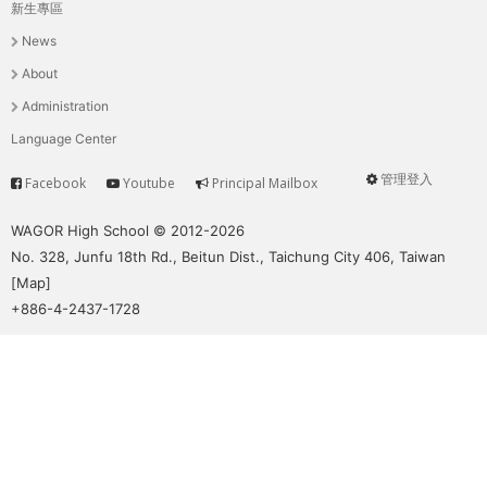
THE
新生專區
主
WORLD
News
TOMORROW
選
About
PUTTING
單
Administration
YOU
ON
Language Center
THE
管理登入
Facebook
Youtube
Principal Mailbox
PATH
Service
User
TO
menu
WAGOR High School © 2012-2026
GLOBAL
No. 328, Junfu 18th Rd., Beitun Dist., Taichung City 406, Taiwan
CITIZENSHIP
[
Map
]
+886-4-2437-1728