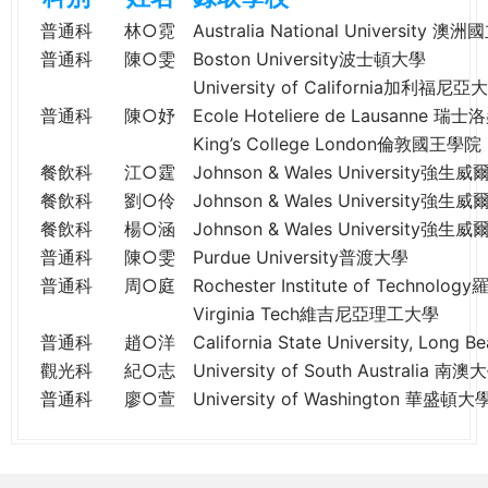
e
際
普通科
林○霓
Australia National University 
葳
普通科
陳○雯
Boston University波士頓大學
r
格。
University of California加利福
培
普通科
陳○妤
Ecole Hoteliere de Lausanne
e
養
King’s College London倫敦國王學院
具
餐飲科
江○霆
Johnson & Wales University強
國
餐飲科
劉○伶
Johnson & Wales University強
際
餐飲科
楊○涵
Johnson & Wales University強
移
普通科
陳○雯
Purdue University普渡大學
動
力
普通科
周○庭
Rochester Institute of Techn
的
Virginia Tech維吉尼亞理工大學
世
普通科
趙○洋
California State University, 
界
觀光科
紀○志
University of South Australia 南澳
公
普通科
廖○萱
University of Washington 華盛頓大
民。
WAGOR
TODAY