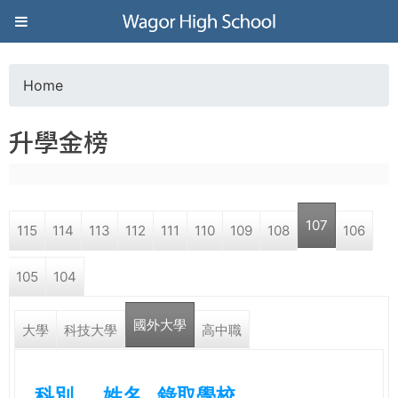
Jump to navigation
葳
格
Home
Y
高
升學金榜
o
級
u
中
107
115
114
113
112
111
110
109
108
106
a
學
105
104
r
葳
國外大學
e
大學
科技大學
高中職
格
國
h
際．
科別
姓名
錄取學校
國