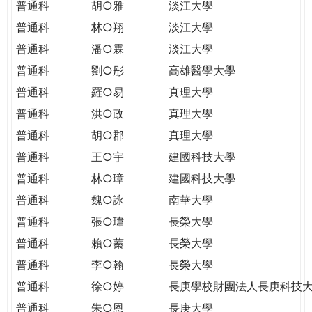
普通科
胡○雅
淡江大學
普通科
林○翔
淡江大學
普通科
潘○霖
淡江大學
普通科
劉○彤
高雄醫學大學
普通科
羅○易
真理大學
普通科
洪○政
真理大學
普通科
胡○郡
真理大學
普通科
王○宇
建國科技大學
普通科
林○璋
建國科技大學
普通科
魏○詠
南華大學
普通科
張○瑋
長榮大學
普通科
賴○蓁
長榮大學
普通科
李○翰
長榮大學
普通科
徐○婷
長庚學校財團法人長庚科技
普通科
朱○恩
長庚大學