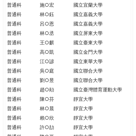
THE
普通科
施○宏
國立宜蘭大學
WORLD
普通科
林○鈺
國立嘉義大學
TOMORROW
PUTTING
普通科
呂○恩
國立嘉義大學
YOU
普通科
林○丞
國立屏東大學
ON
普通科
王○麒
國立臺東大學
THE
普通科
高○凱
國立金門大學
PATH
TO
普通科
江○諺
國立東華大學
GLOBAL
普通科
吳○庭
國立聯合大學
CITIZENSHIP
普通科
劉○昱
國立聯合大學
普通科
趙○勛
國立臺灣體育運動大學
普通科
陳○芬
靜宜大學
普通科
林○晨
靜宜大學
普通科
賴○欣
靜宜大學
普通科
許○劼
靜宜大學