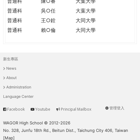
普通科
陳○睿
大葉大學
普通科
吳○任
大葉大學
普通科
王○銓
大同大學
普通科
賴○倫
大同大學
新生專區
主
News
選
About
單
Administration
Language Center
管理登入
Facebook
Youtube
Principal Mailbox
Service
User
menu
WAGOR High School © 2012-2026
No. 328, Junfu 18th Rd., Beitun Dist., Taichung City 406, Taiwan
[
Map
]