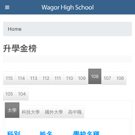
Jump to navigation
葳
格
Home
Y
高
升學金榜
o
級
u
中
108
115
114
113
112
111
110
109
107
106
a
學
105
104
r
葳
大學
e
科技大學
國外大學
高中職
格
國
h
際．
科別
姓名
學校名稱
國