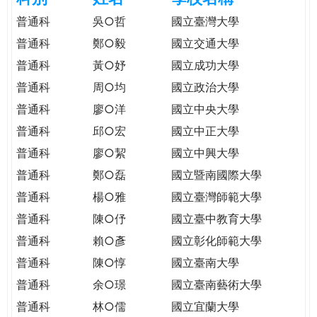
e
際
普通科
吳○哲
國立臺灣大學
葳
普通科
鄭○毅
國立交通大學
r
格。
普通科
黃○妤
國立成功大學
培
e
養
普通科
周○均
國立政治大學
具
普通科
廖○洋
國立中央大學
國
普通科
邱○宏
國立中正大學
際
移
普通科
廖○絜
國立中興大學
動
普通科
鄭○磊
國立暨南國際大學
力
普通科
楊○雅
國立臺灣師範大學
的
世
普通科
陳○伃
國立臺中教育大學
界
普通科
賴○彥
國立彰化師範大學
公
普通科
陳○惇
國立臺南大學
民。
普通科
余○璟
國立臺南藝術大學
WAGOR
TODAY
普通科
林○儒
國立宜蘭大學