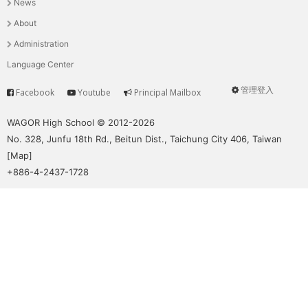
News
選
About
單
Administration
Language Center
管理登入
Facebook
Youtube
Principal Mailbox
Service
User
menu
WAGOR High School © 2012-2026
No. 328, Junfu 18th Rd., Beitun Dist., Taichung City 406, Taiwan
[
Map
]
+886-4-2437-1728