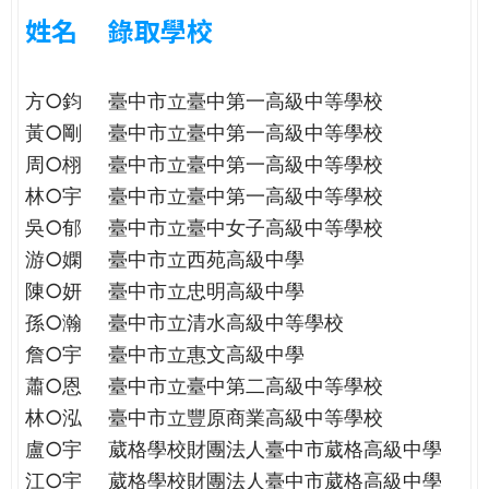
e
際
姓名
錄取學校
葳
r
格。
方○鈞
臺中市立臺中第一高級中等學校
培
e
養
黃○剛
臺中市立臺中第一高級中等學校
具
周○栩
臺中市立臺中第一高級中等學校
國
林○宇
臺中市立臺中第一高級中等學校
際
吳○郁
臺中市立臺中女子高級中等學校
移
動
游○嫻
臺中市立西苑高級中學
力
陳○妍
臺中市立忠明高級中學
的
孫○瀚
臺中市立清水高級中等學校
世
詹○宇
臺中市立惠文高級中學
界
蕭○恩
臺中市立臺中第二高級中等學校
公
民。
林○泓
臺中市立豐原商業高級中等學校
WAGOR
盧○宇
葳格學校財團法人臺中市葳格高級中學
TODAY
江○宇
葳格學校財團法人臺中市葳格高級中學