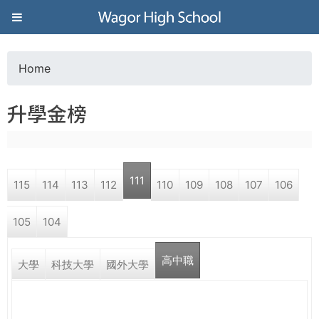
Jump to navigation
葳
格
Home
Y
高
升學金榜
o
級
u
中
111
115
114
113
112
110
109
108
107
106
a
學
105
104
r
葳
高中職
e
大學
科技大學
國外大學
格
國
h
際．
國