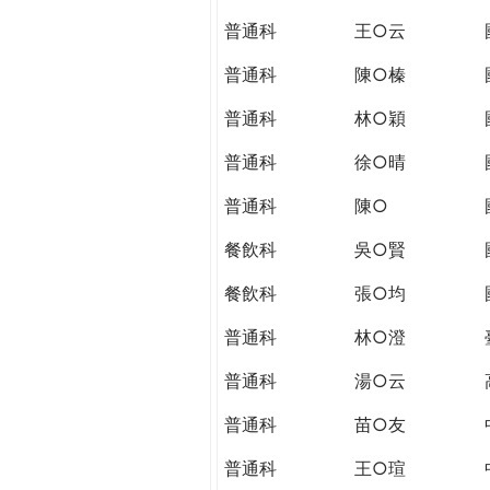
THE
普通科
王○云
WORLD
TOMORROW
普通科
陳○榛
PUTTING
YOU
普通科
林○穎
ON
普通科
徐○晴
THE
PATH
普通科
陳○
TO
GLOBAL
餐飲科
吳○賢
CITIZENSHIP
餐飲科
張○均
普通科
林○澄
普通科
湯○云
普通科
苗○友
普通科
王○瑄