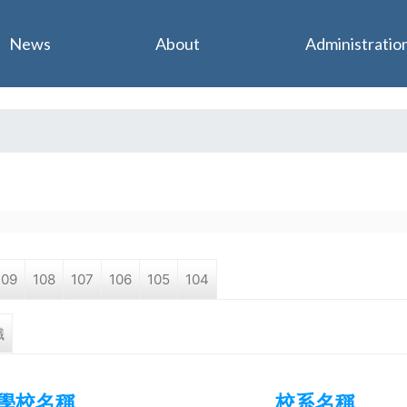
Jump to navigation
News
About
Administratio
109
108
107
106
105
104
職
學校名稱
校系名稱