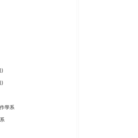
)
)
作學系
系