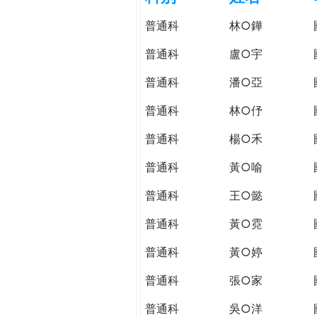
h
際
普通科
林○鏵
葳
e
格。
普通科
盧○宇
培
r
普通科
潘○亞
養
具
普通科
林○伃
e
國
際
普通科
楊○禾
移
普通科
黃○喻
動
力
普通科
王○懿
的
世
普通科
黃○霓
界
普通科
黃○婷
公
民。
普通科
張○家
WAGOR
TODAY
普通科
吳○洋