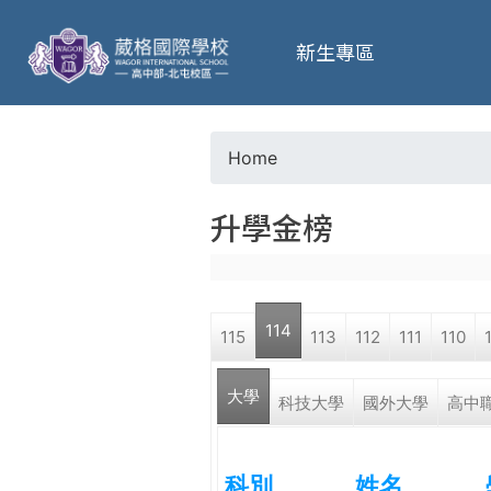
葳
新生專區
格
高
Home
Y
級
升學金榜
o
中
u
學
114
115
113
112
111
110
a
葳
大學
r
科技大學
國外大學
高中
格
國
e
際．
科別
姓名
國