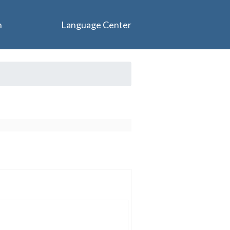
n
Language Center