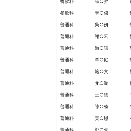
餐飲科
羅○昇
餐飲科
黃○傑
普通科
吳○妍
普通科
謝○宏
普通科
游○謙
普通科
李○庭
普通科
施○文
普通科
尤○漩
普通科
王○臻
普通科
陳○榛
普通科
黃○恩
普通科
鄭○勻