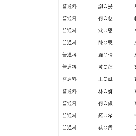
普通科
謝○旻
普通科
何○慈
普通科
沈○恩
普通科
陳○恩
普通科
顧○晴
普通科
黃○芢
普通科
王○凱
普通科
林○妍
普通科
何○儀
普通科
羅○希
普通科
蔡○霈