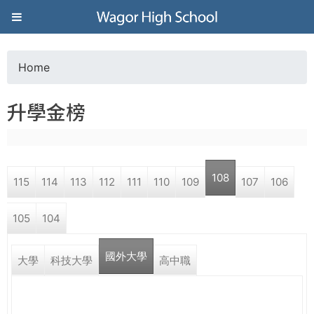
Jump to navigation
葳
格
Home
Y
高
升學金榜
o
級
u
中
108
115
114
113
112
111
110
109
107
106
a
學
105
104
r
葳
國外大學
e
大學
科技大學
高中職
格
國
h
際．
國