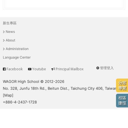
e
際
葳
r
格。
新生專區
主
培
e
News
養
選
具
About
國
單
Administration
際
Language Center
移
動
管理登入
Facebook
Youtube
Principal Mailbox
Service
User
力
的
menu
WAGOR High School © 2012-2026
分眾
世
導覽
No. 328, Junfu 18th Rd., Beitun Dist., Taichung City 406, Taiwan
界
[
Map
]
校區
公
+886-4-2437-1728
捷徑
民。
WAGOR
TODAY