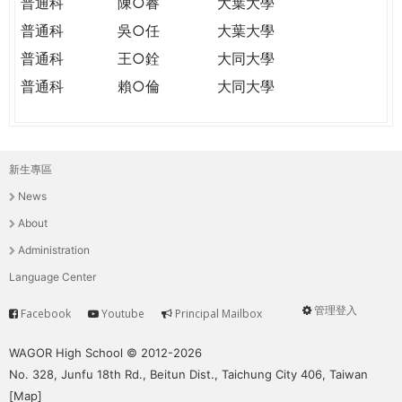
普通科
陳○睿
大葉大學
普通科
吳○任
大葉大學
普通科
王○銓
大同大學
普通科
賴○倫
大同大學
新生專區
主
News
選
About
單
Administration
Language Center
管理登入
Facebook
Youtube
Principal Mailbox
Service
User
menu
WAGOR High School © 2012-2026
No. 328, Junfu 18th Rd., Beitun Dist., Taichung City 406, Taiwan
[
Map
]