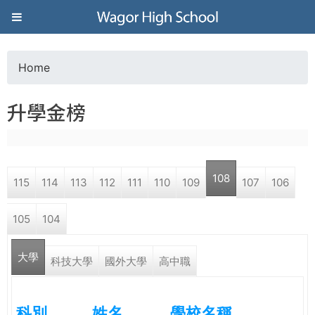
Jump to navigation
葳
格
Home
Y
高
升學金榜
o
級
u
中
108
115
114
113
112
111
110
109
107
106
a
學
105
104
r
葳
大學
e
科技大學
國外大學
高中職
格
國
h
際．
科別
姓名
學校名稱
國