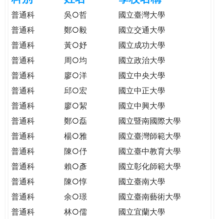
e
際
普通科
吳○哲
國立臺灣大學
葳
普通科
鄭○毅
國立交通大學
r
格。
普通科
黃○妤
國立成功大學
培
e
養
普通科
周○均
國立政治大學
具
普通科
廖○洋
國立中央大學
國
普通科
邱○宏
國立中正大學
際
移
普通科
廖○絜
國立中興大學
動
普通科
鄭○磊
國立暨南國際大學
力
普通科
楊○雅
國立臺灣師範大學
的
世
普通科
陳○伃
國立臺中教育大學
界
普通科
賴○彥
國立彰化師範大學
公
普通科
陳○惇
國立臺南大學
民。
普通科
余○璟
國立臺南藝術大學
WAGOR
TODAY
普通科
林○儒
國立宜蘭大學