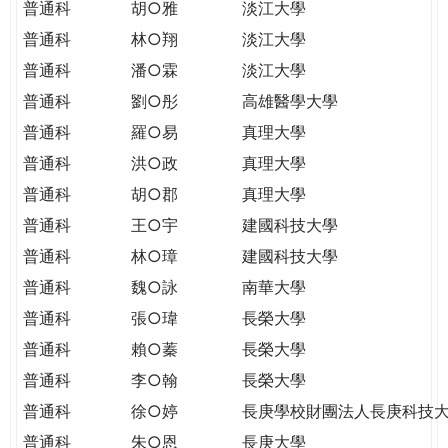
普通科
胡○雅
淡江大學
普通科
林○翔
淡江大學
普通科
潘○霖
淡江大學
普通科
劉○彤
高雄醫學大學
普通科
羅○易
真理大學
普通科
洪○政
真理大學
普通科
胡○郡
真理大學
普通科
王○宇
建國科技大學
普通科
林○璋
建國科技大學
普通科
魏○詠
南華大學
普通科
張○瑋
長榮大學
普通科
賴○蓁
長榮大學
普通科
李○翰
長榮大學
普通科
徐○婷
長庚學校財團法人長庚科技
普通科
朱○恩
長庚大學