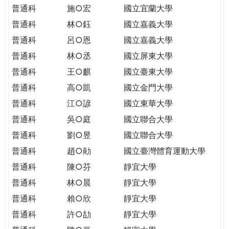
THE
普通科
施○宏
國立宜蘭大學
WORLD
普通科
林○鈺
國立嘉義大學
TOMORROW
PUTTING
普通科
呂○恩
國立嘉義大學
YOU
普通科
林○丞
國立屏東大學
ON
普通科
王○麒
國立臺東大學
THE
普通科
高○凱
國立金門大學
PATH
TO
普通科
江○諺
國立東華大學
GLOBAL
普通科
吳○庭
國立聯合大學
CITIZENSHIP
普通科
劉○昱
國立聯合大學
普通科
趙○勛
國立臺灣體育運動大學
普通科
陳○芬
靜宜大學
普通科
林○晨
靜宜大學
普通科
賴○欣
靜宜大學
普通科
許○劼
靜宜大學