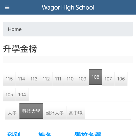
Jump to navigation
葳
格
Home
Y
高
升學金榜
o
級
u
中
108
115
114
113
112
111
110
109
107
106
a
學
105
104
r
葳
科技大學
e
大學
國外大學
高中職
格
國
h
際．
科別
姓名
學校名稱
國