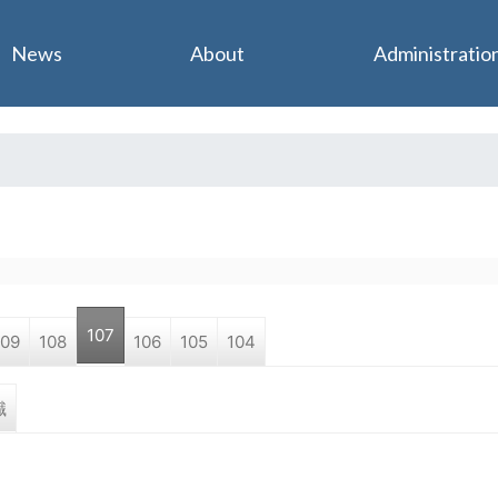
Jump to navigation
News
About
Administratio
107
109
108
106
105
104
職