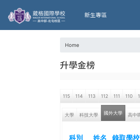
葳
新生專區
格
高
Home
Y
級
升學金榜
o
中
u
學
115
114
113
112
111
110
a
葳
國外大學
r
大學
科技大學
高中
格
國
e
際．
科別
姓名
錄取學校
國