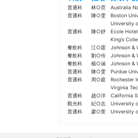
h
際
普通科
林○霓
Australia 
葳
普通科
陳○雯
Boston Un
e
格。
Universi
培
普通科
陳○妤
Ecole Ho
r
養
King’s Co
具
餐飲科
江○霆
Johnson &
e
國
餐飲科
劉○伶
Johnson &
際
餐飲科
楊○涵
Johnson &
移
普通科
陳○雯
Purdue Un
動
普通科
周○庭
Rochester
力
Virginia
的
世
普通科
趙○洋
Californi
界
觀光科
紀○志
University
公
普通科
廖○萱
Universit
民。
WAGOR
TODAY