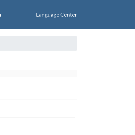
n
Language Center