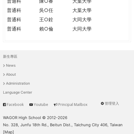
普通科
陳○睿
大葉大學
普通科
吳○任
大葉大學
普通科
王○銓
大同大學
普通科
賴○倫
大同大學
新生專區
主
News
選
About
單
Administration
Language Center
管理登入
Facebook
Youtube
Principal Mailbox
Service
User
menu
WAGOR High School © 2012-2026
No. 328, Junfu 18th Rd., Beitun Dist., Taichung City 406, Taiwan
[
Map
]