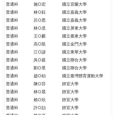
THE
普通科
施○宏
國立宜蘭大學
WORLD
普通科
林○鈺
國立嘉義大學
TOMORROW
PUTTING
普通科
呂○恩
國立嘉義大學
YOU
普通科
林○丞
國立屏東大學
ON
普通科
王○麒
國立臺東大學
THE
普通科
高○凱
國立金門大學
PATH
TO
普通科
江○諺
國立東華大學
GLOBAL
普通科
吳○庭
國立聯合大學
CITIZENSHIP
普通科
劉○昱
國立聯合大學
普通科
趙○勛
國立臺灣體育運動大學
普通科
陳○芬
靜宜大學
普通科
林○晨
靜宜大學
普通科
賴○欣
靜宜大學
普通科
許○劼
靜宜大學