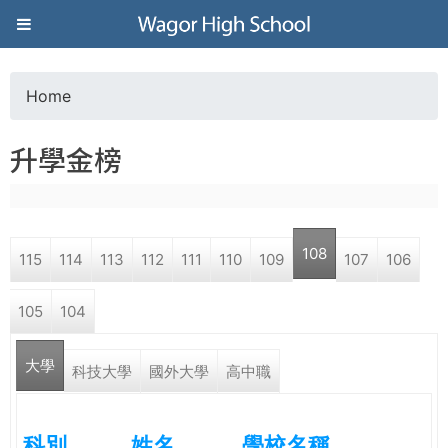
Jump to navigation
葳
格
Home
Y
高
升學金榜
o
級
u
中
108
115
114
113
112
111
110
109
107
106
a
學
105
104
r
葳
大學
e
科技大學
國外大學
高中職
格
國
h
際．
科別
姓名
學校名稱
國