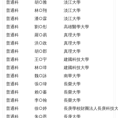
普通科
胡○雅
淡江大學
普通科
林○翔
淡江大學
普通科
潘○霖
淡江大學
普通科
劉○彤
高雄醫學大學
普通科
羅○易
真理大學
普通科
洪○政
真理大學
普通科
胡○郡
真理大學
普通科
王○宇
建國科技大學
普通科
林○璋
建國科技大學
普通科
魏○詠
南華大學
普通科
張○瑋
長榮大學
普通科
賴○蓁
長榮大學
普通科
李○翰
長榮大學
普通科
徐○婷
長庚學校財團法人長庚科技
普通科
朱○恩
長庚大學