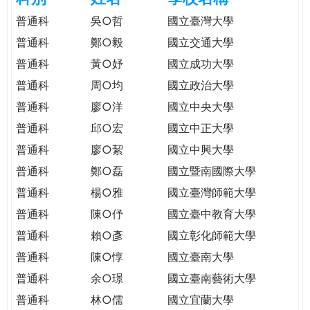
e
際
普通科
吳○哲
國立臺灣大學
葳
普通科
鄭○毅
國立交通大學
r
格。
普通科
黃○妤
國立成功大學
培
e
養
普通科
周○均
國立政治大學
具
普通科
廖○洋
國立中央大學
國
普通科
邱○宏
國立中正大學
際
移
普通科
廖○絜
國立中興大學
動
普通科
鄭○磊
國立暨南國際大學
力
普通科
楊○雅
國立臺灣師範大學
的
世
普通科
陳○伃
國立臺中教育大學
界
普通科
賴○彥
國立彰化師範大學
公
普通科
陳○惇
國立臺南大學
民。
普通科
余○璟
國立臺南藝術大學
WAGOR
TODAY
普通科
林○儒
國立宜蘭大學