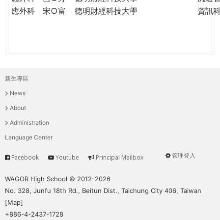
應外科
宋○富
德明財經科技大學
資訊
新生專區
主
News
選
About
單
Administration
Language Center
管理登入
Facebook
Youtube
Principal Mailbox
Service
User
menu
WAGOR High School © 2012-2026
No. 328, Junfu 18th Rd., Beitun Dist., Taichung City 406, Taiwan
[
Map
]
+886-4-2437-1728