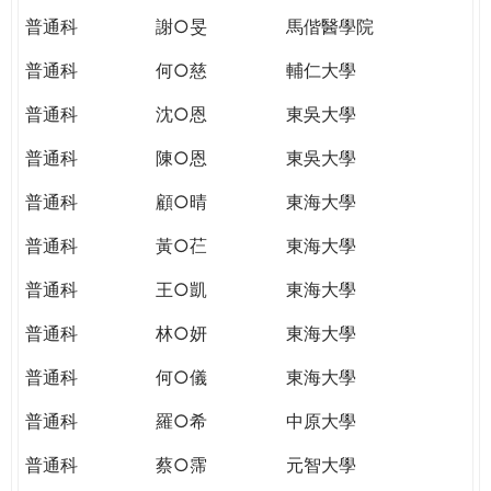
普通科
謝○旻
馬偕醫學院
普通科
何○慈
輔仁大學
普通科
沈○恩
東吳大學
普通科
陳○恩
東吳大學
普通科
顧○晴
東海大學
普通科
黃○芢
東海大學
普通科
王○凱
東海大學
普通科
林○妍
東海大學
普通科
何○儀
東海大學
普通科
羅○希
中原大學
普通科
蔡○霈
元智大學