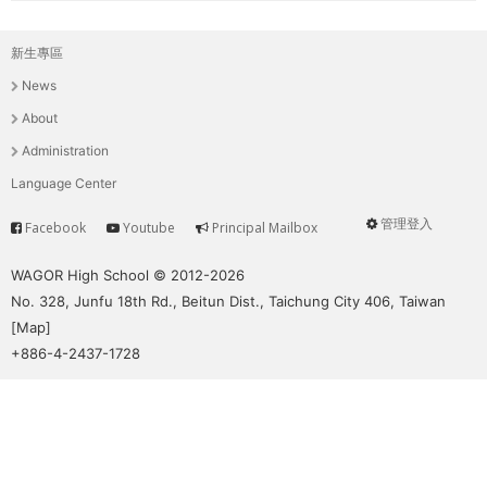
新生專區
主
News
選
About
單
Administration
Language Center
管理登入
Facebook
Youtube
Principal Mailbox
Service
User
menu
WAGOR High School © 2012-2026
No. 328, Junfu 18th Rd., Beitun Dist., Taichung City 406, Taiwan
[
Map
]
+886-4-2437-1728