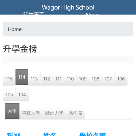
Jump to navigation
葳
新生專區
News
格
Home
Y
高
升學金榜
o
級
u
中
114
115
113
112
111
110
109
108
107
106
a
學
105
104
r
葳
大學
e
科技大學
國外大學
高中職
格
國
h
際．
科別
姓名
學校名稱
國