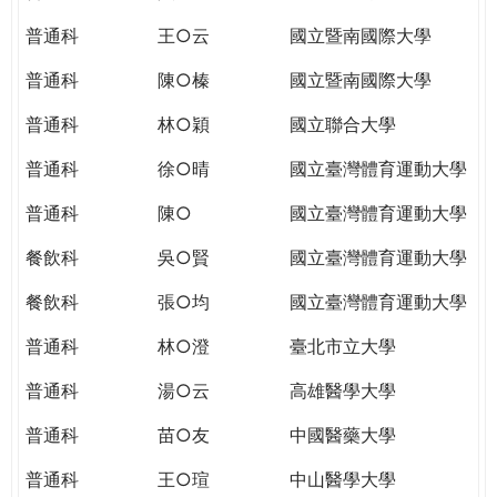
THE
WORLD
普通科
王○云
國立暨南國際大學
TOMORROW
普通科
陳○榛
國立暨南國際大學
PUTTING
YOU
普通科
林○穎
國立聯合大學
ON
THE
普通科
徐○晴
國立臺灣體育運動大學
PATH
普通科
陳○
國立臺灣體育運動大學
TO
GLOBAL
餐飲科
吳○賢
國立臺灣體育運動大學
CITIZENSHIP
餐飲科
張○均
國立臺灣體育運動大學
普通科
林○澄
臺北市立大學
普通科
湯○云
高雄醫學大學
普通科
苗○友
中國醫藥大學
普通科
王○瑄
中山醫學大學