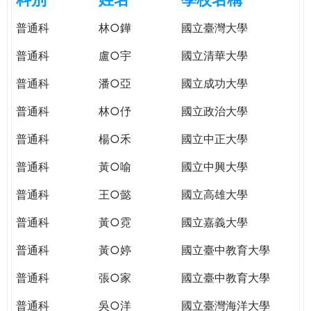
e
際
普通科
林○鏵
國立臺灣大學
葳
r
格。
普通科
盧○宇
國立清華大學
培
e
養
普通科
潘○亞
國立成功大學
具
普通科
林○伃
國立政治大學
國
際
普通科
楊○禾
國立中正大學
移
動
普通科
黃○喻
國立中興大學
力
普通科
王○懿
國立高雄大學
的
世
普通科
黃○霓
國立嘉義大學
界
公
普通科
黃○婷
國立臺中教育大學
民。
普通科
張○家
國立臺中教育大學
WAGOR
TODAY
普通科
吳○洋
國立臺灣海洋大學