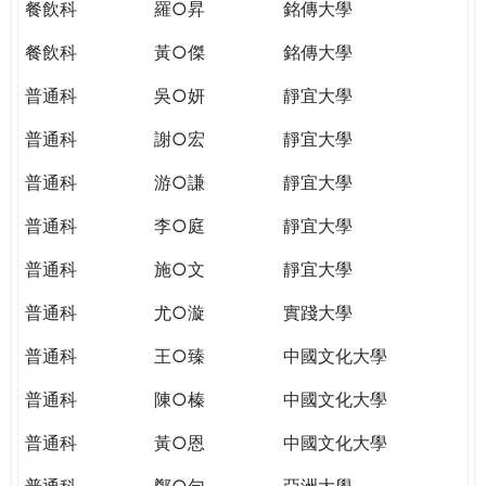
餐飲科
羅○昇
銘傳大學
餐飲科
黃○傑
銘傳大學
普通科
吳○妍
靜宜大學
普通科
謝○宏
靜宜大學
普通科
游○謙
靜宜大學
普通科
李○庭
靜宜大學
普通科
施○文
靜宜大學
普通科
尤○漩
實踐大學
普通科
王○臻
中國文化大學
普通科
陳○榛
中國文化大學
普通科
黃○恩
中國文化大學
普通科
鄭○勻
亞洲大學