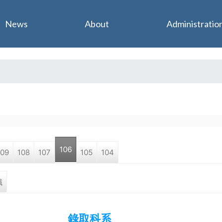
Jump to navigation
News
About
Administratio
106
109
108
107
105
104
職
錄取科系