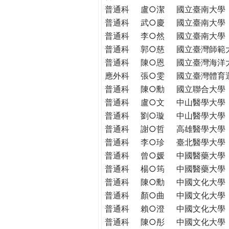
THE
普通科
盧○潔
國立臺南大學
WORLD
普通科
武○慶
國立臺南大學
TOMORROW
普通科
李○然
國立臺南大學
PUTTING
普通科
郭○慈
國立臺灣師範
YOU
普通科
陳○恩
國立臺灣海洋
ON
應外科
張○雯
國立臺灣體育
THE
PATH
普通科
陳○勳
國立聯合大學
TO
普通科
盧○文
中山醫學大學
GLOBAL
普通科
劉○璇
中山醫學大學
CITIZENSHIP
普通科
謝○哲
高雄醫學大學
普通科
李○珍
臺北醫學大學
普通科
曾○媛
中國醫藥大學
普通科
楊○筠
中國醫藥大學
普通科
陳○勳
中國文化大學
普通科
顏○曲
中國文化大學
普通科
賴○澄
中國文化大學
普通科
陳○彤
中國文化大學