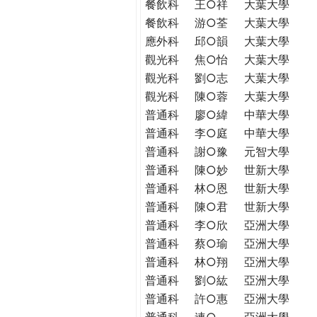
餐飲科
王○祥
大葉大學
餐飲科
游○荃
大葉大學
應外科
邱○韻
大葉大學
觀光科
焦○怡
大葉大學
觀光科
劉○志
大葉大學
觀光科
陳○蓉
大葉大學
普通科
廖○緯
中華大學
普通科
李○庭
中華大學
普通科
謝○豫
元智大學
普通科
陳○妙
世新大學
普通科
林○恩
世新大學
普通科
陳○君
世新大學
普通科
李○欣
亞洲大學
普通科
蔡○瑜
亞洲大學
普通科
林○翔
亞洲大學
普通科
劉○紘
亞洲大學
普通科
許○惠
亞洲大學
普通科
連○
亞洲大學