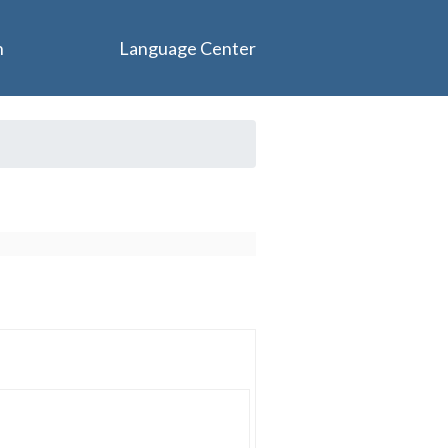
n
Language Center