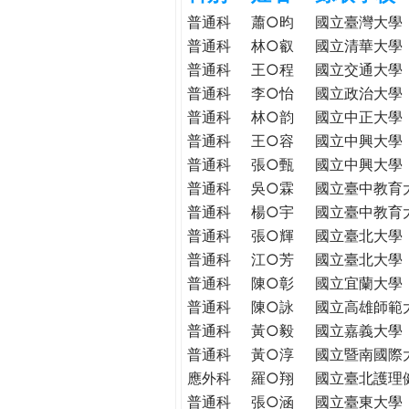
h
際
普通科
蕭○昀
國立臺灣大學
葳
普通科
林○叡
國立清華大學
e
格。
普通科
王○程
國立交通大學
培
普通科
李○怡
國立政治大學
r
養
普通科
林○韵
國立中正大學
具
普通科
王○容
國立中興大學
e
國
普通科
張○甄
國立中興大學
際
普通科
吳○霖
國立臺中教育
移
普通科
楊○宇
國立臺中教育
動
普通科
張○輝
國立臺北大學
力
普通科
江○芳
國立臺北大學
的
世
普通科
陳○彰
國立宜蘭大學
界
普通科
陳○詠
國立高雄師範
公
普通科
黃○毅
國立嘉義大學
民。
普通科
黃○淳
國立暨南國際
WAGOR
應外科
羅○翔
國立臺北護理
TODAY
普通科
張○涵
國立臺東大學