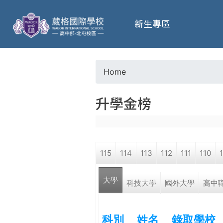
葳
新生專區
格
高
Home
Y
級
升學金榜
o
中
u
學
115
114
113
112
111
110
a
葳
大學
r
科技大學
國外大學
高中
格
國
e
際．
科別
姓名
錄取學校
國