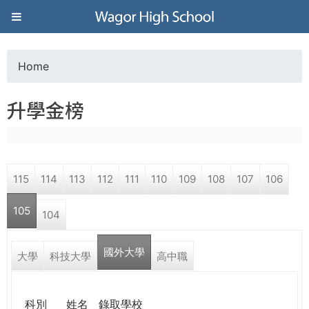
Jump to navigation
葳
格
Home
Y
高
升學金榜
o
級
u
中
115
114
113
112
111
110
109
108
107
106
a
學
105
104
r
葳
國外大學
e
大學
科技大學
高中職
格
國
h
際．
科別
姓名
錄取學校
國