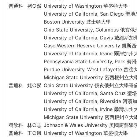
e
普通科
姥○然
University of Washington 華盛頓大學
際
葳
University of California, San Die
r
格。
Boston University 波士頓大學
培
Ohio State University, Columbu
e
養
University of California, Davis 戴維
具
Case Western Reserve University 凱
國
University of California, Irvine 爾灣加
際
Pennsylvania State University, P
移
Purdue University, West Lafayet
動
Michigan State University 密西根州立大
力
普通科
姥○揆
Ohio State University 俄亥俄州立大
的
University of California, Santa C
世
University of California, Riverside 
界
公
University of California, Irvine 爾灣加
民。
Michigan State University 密西根州立大
WAGOR
餐飲科
林○志
Johnson & Wales University 美國廚藝學
TODAY
普通科
王○嵐
University of Washington 華盛頓大學