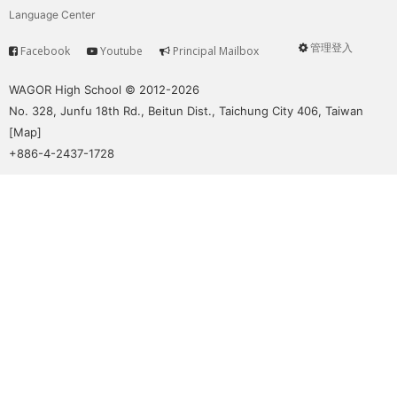
Language Center
管理登入
Facebook
Youtube
Principal Mailbox
Service
User
menu
WAGOR High School © 2012-2026
No. 328, Junfu 18th Rd., Beitun Dist., Taichung City 406, Taiwan
[
Map
]
+886-4-2437-1728