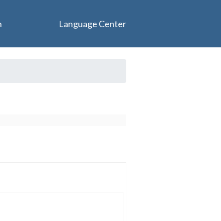
n
Language Center