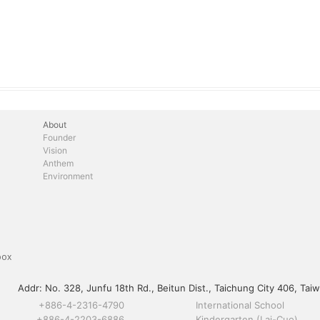
About
Founder
Vision
Anthem
Environment
box
Addr:
No. 328, Junfu 18th Rd., Beitun Dist., Taichung City 406, Taiw
+886-4-2316-4790
International School
+886-4-2203-6886
Kindergarten (Lai-Cuo)