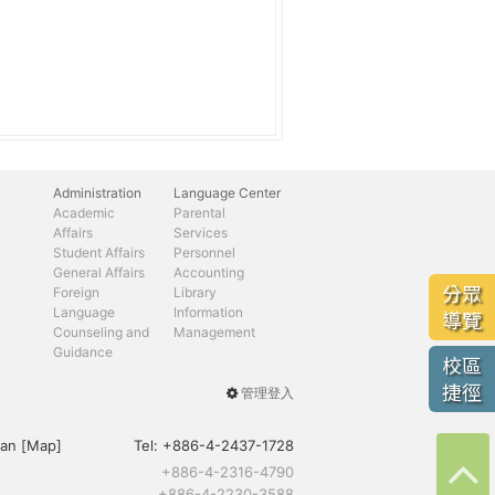
Administration
Language Center
Academic
Parental
Affairs
Services
Student Affairs
Personnel
General Affairs
Accounting
分眾
Foreign
Library
Language
Information
導覽
Counseling and
Management
Guidance
校區
捷徑
管理登入
User
menu
an [
Map
]
Tel:
+886-4-2437-1728
+886-4-2316-4790
+886-4-2230-3588