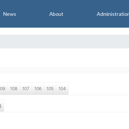
Jump to navigation
News
About
Administratio
109
108
107
106
105
104
職