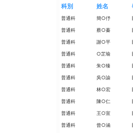
h
科別
姓名
際
葳
普通科
簡○伃
e
格。
培
普通科
蔡○蓁
r
養
具
普通科
謝○平
e
國
普通科
○芷瑜
際
移
普通科
朱○臻
動
力
普通科
吳○諭
的
普通科
林○宏
世
界
普通科
陳○仁
公
民。
普通科
王○宣
WAGOR
普通科
曾○涵
TODAY