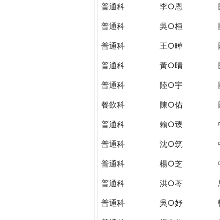
THE
普通科
李○恩
WORLD
TOMORROW
普通科
吳○桓
PUTTING
普通科
王○曄
YOU
ON
普通科
黃○晴
THE
PATH
普通科
陸○宇
TO
餐飲科
陳○佑
GLOBAL
CITIZENSHIP
普通科
賴○臻
普通科
沈○筑
普通科
楊○芝
普通科
洪○芩
普通科
吳○妤