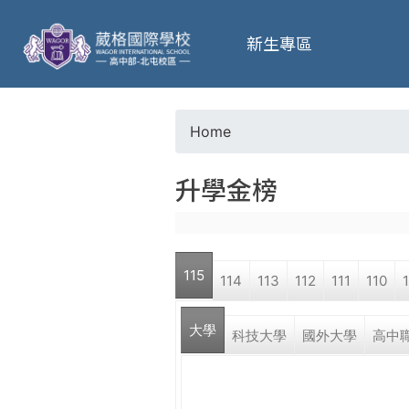
葳
新生專區
格
高
Home
Y
級
升學金榜
o
中
u
學
115
114
113
112
111
110
a
葳
大學
r
科技大學
國外大學
高中
格
國
e
際．
國