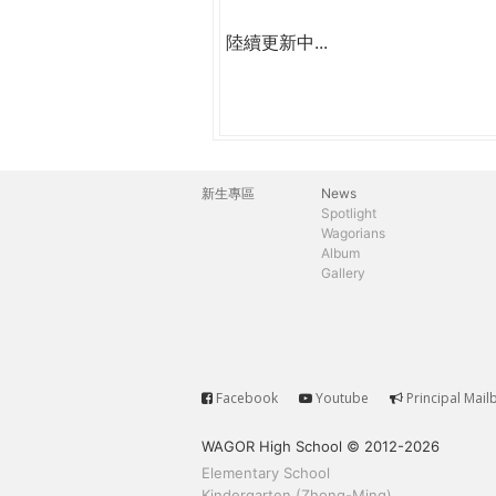
陸續更新中...
新生專區
News
主
Spotlight
Wagorians
選
Album
Gallery
單
Facebook
Youtube
Principal Mail
Service
WAGOR High School © 2012-2026
Elementary School
Kindergarten (Zhong-Ming)