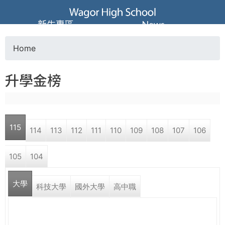
Jump to navigation
葳
新生專區
News
格
Home
Y
高
升學金榜
o
級
u
中
115
114
113
112
111
110
109
108
107
106
a
學
105
104
r
葳
大學
e
科技大學
國外大學
高中職
格
國
h
際．
國