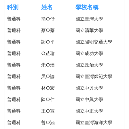
e
際
科別
姓名
學校名稱
葳
r
普通科
簡○伃
國立臺灣大學
格。
培
普通科
蔡○蓁
國立清華大學
e
養
具
普通科
謝○平
國立陽明交通大學
國
普通科
○芷瑜
國立成功大學
際
移
普通科
朱○臻
國立政治大學
動
力
普通科
吳○諭
國立臺灣師範大學
的
普通科
林○宏
國立中興大學
世
界
普通科
陳○仁
國立中興大學
公
民。
普通科
王○宣
國立中正大學
WAGOR
普通科
曾○涵
國立臺灣海洋大學
TODAY