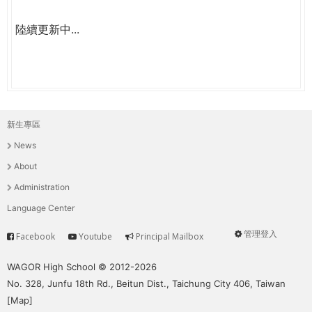
陸續更新中...
新生專區
主
News
選
About
單
Administration
Language Center
管理登入
Facebook
Youtube
Principal Mailbox
Service
User
menu
WAGOR High School © 2012-2026
No. 328, Junfu 18th Rd., Beitun Dist., Taichung City 406, Taiwan
[
Map
]