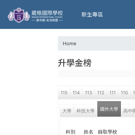
葳
新生專區
格
高
Home
Y
級
升學金榜
o
中
u
學
115
114
113
112
111
110
a
葳
國外大學
r
大學
科技大學
高中
格
國
e
際．
科別
姓名
錄取學校
國