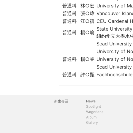
普通科
林○宏
University o
普通科
張○瑋
Vancouver Isl
普通科
江○禧
CEU Cardenal
State Universit
普通科
楊○瑜
紐約州立大學水
Scad Univer
University o
普通科
楊○睿
University o
Scad Univer
普通科
許○甄
Fachhochschul
新生專區
News
主
Spotlight
Wagorians
選
Album
Gallery
單