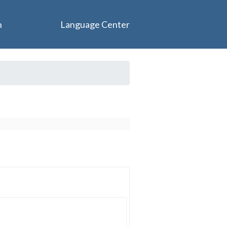
n
Language Center