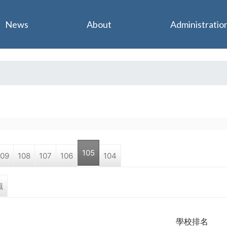
Jump to navigation
News
About
Administratio
105
109
108
107
106
104
職
學校排名