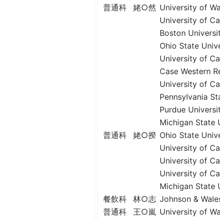
普通科
姥○然
University of
h
際
University of
葳
e
Boston Unive
格。
培
Ohio State U
r
養
University of
具
Case Western 
e
國
University of 
際
Pennsylvania 
移
Purdue Unive
動
Michigan Stat
力
普通科
姥○揆
Ohio State 
的
University of
世
University of 
界
University of 
公
Michigan Stat
民。
WAGOR
餐飲科
林○志
Johnson & Wal
TODAY
普通科
王○嵐
University of