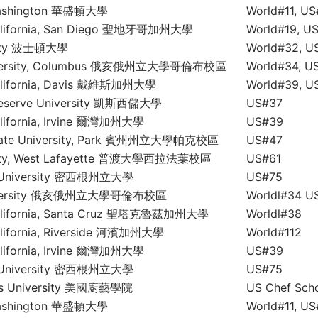
 Washington 華盛頓大學
World#11, U
 California, San Diego 聖地牙哥加州大學
World#19, U
rsity 波士頓大學
World#32, U
niversity, Columbus 俄亥俄州立大學哥倫布校區
World#34, U
 California, Davis 戴維斯加州大學
World#39, U
Reserve University 凱斯西儲大學
US#37
California, Irvine 爾灣加州大學
US#39
State University, Park 賓州州立大學帕克校區
US#47
rsity, West Lafayette 普渡大學西拉法葉校區
US#61
e University 密西根州立大學
US#75
University 俄亥俄州立大學哥倫布校區
Worldl#34 U
 California, Santa Cruz 聖塔克魯茲加州大學
Worldl#38
California, Riverside 河濱加州大學
World#112
California, Irvine 爾灣加州大學
US#39
e University 密西根州立大學
US#75
es University 美國廚藝學院
US Chef Sch
 Washington 華盛頓大學
World#11, U