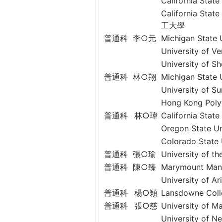
California St
California Sta
工大學
普通科
李○元
Michigan Stat
University o
University of
普通科
林○翔
Michigan Stat
University of
Hong Kong Pol
普通科
林○瑋
California St
Oregon State
Colorado Sta
普通科
張○瑜
University of
普通科
陳○臻
Marymount M
University of
普通科
楊○穎
Lansdowne C
普通科
張○慈
University o
University o