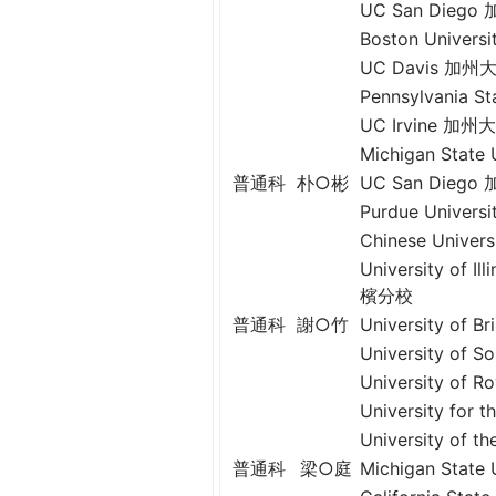
THE
UC San Die
WORLD
Boston Unive
TOMORROW
UC Davis 加
PUTTING
Pennsylvania
YOU
UC Irvine 
ON
Michigan Stat
THE
普通科
朴○彬
UC San Die
PATH
Purdue Univer
TO
Chinese Unive
GLOBAL
University of
CITIZENSHIP
檳分校
普通科
謝○竹
University of
University o
University o
University fo
University of
普通科
梁○庭
Michigan Stat