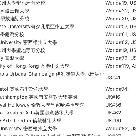
go 加州大學聖地牙哥分校
World#19, U
rsity 波士頓大學
World#32, U
州大學戴維斯分校
World#39, U
 State University賓夕凡尼亞州立大學
World#57, U
加州大學爾灣分校
World#61, U
e University 密西根州立大學
World#82, U
go 加州大學聖地牙哥分校
World#19, U
sity 普渡大學
World#72, U
rsity of Hong Kong 香港中文大學
World#119, A
 Illinois Urbana-Champaign 伊利諾伊大學厄巴納香
US#41
 Bristol 英國布里斯托大學
World#74
f Southhampton 英國南安普敦大學英國
UK#16
f Royal Holloway 倫敦大學皇家哈洛唯學院
UK#36
r the Creative Arts英國創意藝術大學
UK#62
 the Arts London 倫敦藝術大學
UK#99
e University 密西根州立大學
World#82, U