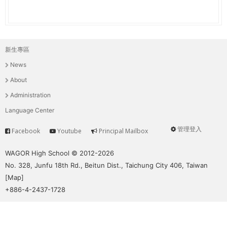
新生專區
主
News
選
About
單
Administration
Language Center
管理登入
Facebook
Youtube
Principal Mailbox
Service
User
menu
WAGOR High School © 2012-2026
No. 328, Junfu 18th Rd., Beitun Dist., Taichung City 406, Taiwan
[
Map
]
+886-4-2437-1728