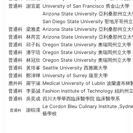
THE
普通科
謝宜庭
University of San Francisco 舊金山大學
WORLD
Arizona State University 亞利桑那州立
TOMORROW
San Diego State University 聖地牙哥
PUTTING
普通科
梁雅柔
Arizona State University 亞利桑那州立
YOU
普通科
林芮芸
Arizona State University 亞利桑那州立
ON
THE
普通科
邱子耘
Oregon State University 奧瑞岡州立大學
PATH
普通科
潘宇瑄
Oregon State University 奧瑞岡州立大學
TO
普通科
林冠欣
Oregon State University 奧瑞岡州立大學
GLOBAL
普通科
黃培峯
Seattle University 西雅圖大學
CITIZENSHIP
普通科
鄭湋曄
University of Surrey 薩里大學
應外科
羅宇涵
Medical University of Lublin 波蘭
普通科
李晏誠
Fashion Institute of Technolog
普通科
吳奕成
四川大學華西臨床醫學院 臨床醫學系
Le Cordon Bleu Culinary Institute ,S
謝棕漢
普通科
藝學校