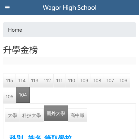
Jump to navigation
葳
格
Home
Y
高
升學金榜
o
級
u
中
115
114
113
112
111
110
109
108
107
106
a
學
104
105
r
葳
國外大學
(active tab)
e
大學
科技大學
高中職
格
國
h
際．
科別
姓名
錄取學校
國