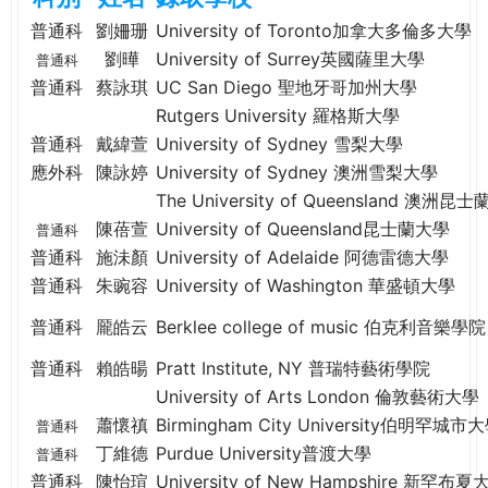
e
際
普通科
劉姍珊
University of Toronto加拿大多倫多大學
葳
劉曄
University of Surrey英國薩里大學
普通科
r
格。
普通科
蔡詠琪
UC San Diego 聖地牙哥加州大學
培
Rutgers University 羅格斯大學
e
養
普通科
戴緯萱
University of Sydney 雪梨大學
具
應外科
陳詠婷
University of Sydney 澳洲雪梨大學
國
The University of Queensland 澳洲昆
際
陳蓓萱
University of Queensland昆士蘭大學
移
普通科
普通科
施沬顏
University of Adelaide 阿德雷德大學
動
力
普通科
朱豌容
University of Washington 華盛頓大學
的
普通科
龎皓云
Berklee college of music 伯克利音樂學
世
界
普通科
賴皓暘
Pratt Institute, NY 普瑞特藝術學院
公
University of Arts London 倫敦藝術大學
民。
蕭懷禛
Birmingham City University伯明罕城市
普通科
WAGOR
丁維德
Purdue University普渡大學
普通科
TODAY
普通科
陳怡瑄
University of New Hampshire 新罕布夏