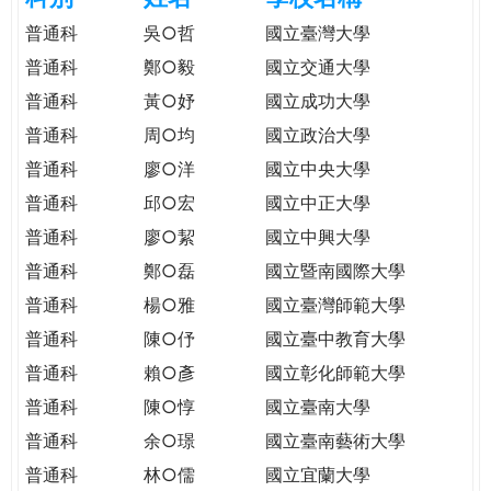
e
際
普通科
吳○哲
國立臺灣大學
葳
普通科
鄭○毅
國立交通大學
r
格。
普通科
黃○妤
國立成功大學
培
e
養
普通科
周○均
國立政治大學
具
普通科
廖○洋
國立中央大學
國
普通科
邱○宏
國立中正大學
際
移
普通科
廖○絜
國立中興大學
動
普通科
鄭○磊
國立暨南國際大學
力
普通科
楊○雅
國立臺灣師範大學
的
世
普通科
陳○伃
國立臺中教育大學
界
普通科
賴○彥
國立彰化師範大學
公
普通科
陳○惇
國立臺南大學
民。
普通科
余○璟
國立臺南藝術大學
WAGOR
TODAY
普通科
林○儒
國立宜蘭大學