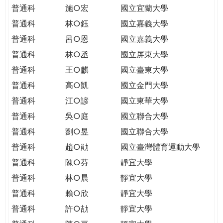
THE
普通科
施○宏
國立宜蘭大學
WORLD
普通科
林○鈺
國立嘉義大學
TOMORROW
PUTTING
普通科
呂○恩
國立嘉義大學
YOU
普通科
林○丞
國立屏東大學
ON
普通科
王○麒
國立臺東大學
THE
普通科
高○凱
國立金門大學
PATH
TO
普通科
江○諺
國立東華大學
GLOBAL
普通科
吳○庭
國立聯合大學
CITIZENSHIP
普通科
劉○昱
國立聯合大學
普通科
趙○勛
國立臺灣體育運動大學
普通科
陳○芬
靜宜大學
普通科
林○晨
靜宜大學
普通科
賴○欣
靜宜大學
普通科
許○劼
靜宜大學