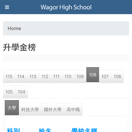
Jump to navigation
葳
格
Home
Y
高
升學金榜
o
級
u
中
108
115
114
113
112
111
110
109
107
106
a
學
105
104
r
葳
大學
e
科技大學
國外大學
高中職
格
國
h
際．
科別
姓名
學校名稱
國