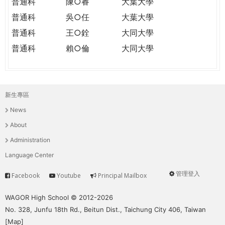
普通科
陳○睿
大葉大學
普通科
吳○任
大葉大學
普通科
王○銓
大同大學
普通科
賴○倫
大同大學
新生專區
主
News
選
About
單
Administration
Language Center
管理登入
Facebook
Youtube
Principal Mailbox
Service
User
menu
WAGOR High School © 2012-2026
No. 328, Junfu 18th Rd., Beitun Dist., Taichung City 406, Taiwan
[
Map
]