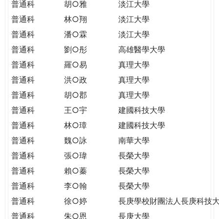
普通科
胡○雅
淡江大學
普通科
林○翔
淡江大學
普通科
潘○霖
淡江大學
普通科
劉○彤
高雄醫學大學
普通科
羅○易
真理大學
普通科
洪○政
真理大學
普通科
胡○郡
真理大學
普通科
王○宇
建國科技大學
普通科
林○璋
建國科技大學
普通科
魏○詠
南華大學
普通科
張○瑋
長榮大學
普通科
賴○蓁
長榮大學
普通科
李○翰
長榮大學
普通科
徐○婷
長庚學校財團法人長庚科技
普通科
朱○恩
長庚大學