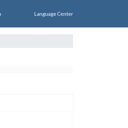
n
Language Center