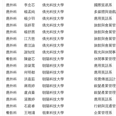
應外科
李念芯
僑光科技大學
國際貿易系
應外科
楊孟純
僑光科技大學
多媒體與遊戲
應外科
楊少羽
僑光科技大學
應用英語系
應外科
張婷育
僑光科技大學
旅館與會展管
應外科
楊舒茜
僑光科技大學
旅館與會展管
應外科
江方慈
僑光科技大學
旅館與會展管
應外科
蔡汶諭
僑光科技大學
旅館與會展管
應外科
謝知恆
僑光科技大學
觀光與休閒事
餐飲科
陳婕芯
朝陽科技大學
休閒事業管理
應外科
游築寬
朝陽科技大學
應用英語系
應外科
何明都
朝陽科技大學
應用英語系
應外科
洪嘉茹
朝陽科技大學
視覺傳達設計
應外科
蔣雨婷
朝陽科技大學
銀髮產業管理
應外科
盧貞蓁
朝陽科技大學
銀髮產業管理
應外科
湯雅婷
朝陽科技大學
應用英語系
應外科
石庭睿
朝陽科技大學
行銷與流通管
餐飲科
王翊滽
嶺東科技大學
企業管理系