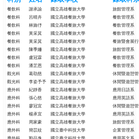
e
際
餐飲科
謝承諭
國立高雄餐旅大學
旅館管理系
葳
餐飲科
呂晴卉
國立高雄餐旅大學
餐飲管理系
r
格。
餐飲科
林旆伃
國立高雄餐旅大學
餐飲管理系
培
餐飲科
黃采萁
國立高雄餐旅大學
餐飲管理系
e
養
餐飲科
黃采萁
國立高雄餐旅大學
餐旅暨會展行
具
餐飲科
陳季姍
國立高雄餐旅大學
旅館管理系
國
餐飲科
盧冠霖
國立高雄餐旅大學
餐飲管理系
際
餐飲科
潘芷恩
國立高雄餐旅大學
餐飲管理系
移
動
觀光科
葛劭慈
國立高雄餐旅大學
休閒暨遊憩管
力
觀光科
李姿予予
國立高雄餐旅大學
休閒暨遊憩管
的
應外科
紀靜香
國立高雄餐旅大學
應用日語系
世
應外科
張心慈
國立高雄餐旅大學
應用英語系
界
應外科
廖冠宜
國立高雄餐旅大學
休閒暨遊憩管
公
應外科
楊承宜
國立高雄餐旅大學
應用英語系
民。
應外科
周家豪
國立高雄餐旅大學
旅館管理系
WAGOR
應外科
簡苡紋
國立臺中科技大學
企業管理系
TODAY
應外科
劉品逸
國立臺北科技大學
應用英文系