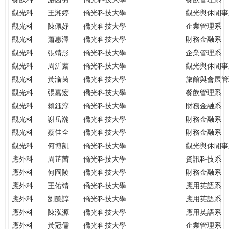
觀光科
王湘婷
僑光科技大學
觀光與休閒事
觀光科
陳佩妤
僑光科技大學
企業管理系
觀光科
蕭惠澤
僑光科技大學
財務金融系
觀光科
張靖彤
僑光科技大學
企業管理系
觀光科
周沂蓁
僑光科技大學
觀光與休閒事
觀光科
黃渝茵
僑光科技大學
旅館與會展管
觀光科
張嘉宏
僑光科技大學
餐飲管理系
觀光科
賴鈺淳
僑光科技大學
財務金融系
觀光科
謝岳瀚
僑光科技大學
財務金融系
觀光科
蔡佳全
僑光科技大學
財務金融系
觀光科
何博凱
僑光科技大學
觀光與休閒事
應外科
周芷茜
僑光科技大學
資訊科技系
應外科
何岡陵
僑光科技大學
財務金融系
應外科
王佑靖
僑光科技大學
應用英語系
應外科
劉懿諄
僑光科技大學
應用英語系
應外科
陳泓源
僑光科技大學
應用英語系
應外科
黃冠儒
僑光科技大學
企業管理系