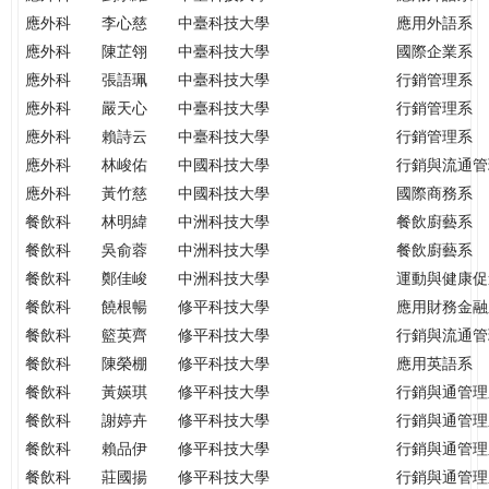
應外科
李心慈
中臺科技大學
應用外語系
應外科
陳芷翎
中臺科技大學
國際企業系
應外科
張語珮
中臺科技大學
行銷管理系
應外科
嚴天心
中臺科技大學
行銷管理系
應外科
賴詩云
中臺科技大學
行銷管理系
應外科
林峻佑
中國科技大學
行銷與流通管
應外科
黃竹慈
中國科技大學
國際商務系
餐飲科
林明緯
中洲科技大學
餐飲廚藝系
餐飲科
吳俞蓉
中洲科技大學
餐飲廚藝系
餐飲科
鄭佳峻
中洲科技大學
運動與健康促
餐飲科
饒根暢
修平科技大學
應用財務金融
餐飲科
籃英齊
修平科技大學
行銷與流通管
餐飲科
陳榮棚
修平科技大學
應用英語系
餐飲科
黃媖琪
修平科技大學
行銷與通管理
餐飲科
謝婷卉
修平科技大學
行銷與通管理
餐飲科
賴品伊
修平科技大學
行銷與通管理
餐飲科
莊國揚
修平科技大學
行銷與通管理