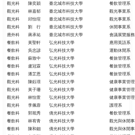
觀光科
陳奕穎
臺北城市科技大學
餐飲管理系
觀光科
林嘉郁
臺北城市科技大學
觀光事業系
觀光科
邱怡瑄
臺北城市科技大學
觀光事業系
觀光科
劉 行
臺北城市科技大學
休閒事業系
應外科
蔣承祐
臺北城市科技大學
會議展覽服務
餐飲科
黃聖軒
弘光科技大學
應用英語系
餐飲科
吳忠諺
弘光科技大學
運動休閒系
餐飲科
蘇致中
弘光科技大學
餐旅管理系
餐飲科
盧冠霖
弘光科技大學
餐旅管理系
餐飲科
潘芷恩
弘光科技大學
餐旅管理系
觀光科
陳鈺璟
弘光科技大學
健康事業管理
觀光科
黃子珊
弘光科技大學
健康事業管理
觀光科
林怡萱
弘光科技大學
健康事業管理
觀光科
李佩蓉
弘光科技大學
護理系
餐飲科
郭珉秀
僑光科技大學
餐飲管理系
餐飲科
林宥青
僑光科技大學
觀光與休閒事
餐飲科
陳和鈿
僑光科技大學
觀光與休閒事