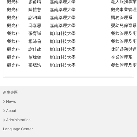
觀光科
廖俞晴
嘉南藥理大學
老人服務事業
觀光科
陳愷慧
嘉南藥理大學
觀光事業管理
觀光科
謝昀庭
嘉南藥理大學
醫務管理系
觀光科
邱嘉恩
嘉南藥理大學
嬰幼兒保育系
餐飲科
張育誠
崑山科技大學
餐飲管理及廚
餐飲科
楊沛倫
崑山科技大學
餐飲管理及廚
觀光科
謝佳政
崑山科技大學
休閒遊憩與運
觀光科
彭瑋銘
崑山科技大學
企業管理系
觀光科
張璟浩
崑山科技大學
餐飲管理及廚
新生專區
主
News
選
About
單
Administration
Language Center