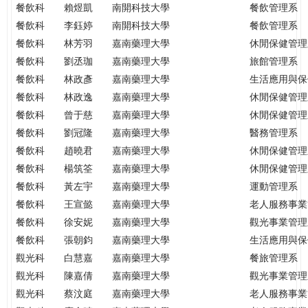
餐飲科
賴煜凱
南開科技大學
餐飲管理系
餐飲科
李鈺婷
南開科技大學
餐飲管理系
餐飲科
林芳羽
嘉南藥理大學
休閒保健管理
餐飲科
劉丞珈
嘉南藥理大學
旅館管理系
餐飲科
林政彥
嘉南藥理大學
生活應用與保
餐飲科
林政逸
嘉南藥理大學
休閒保健管理
餐飲科
曾于慈
嘉南藥理大學
休閒保健管理
餐飲科
劉冠隆
嘉南藥理大學
醫務管理系
餐飲科
趙曉君
嘉南藥理大學
休閒保健管理
餐飲科
楊筑筌
嘉南藥理大學
休閒保健管理
餐飲科
黃左宇
嘉南藥理大學
運動管理系
餐飲科
王宣懿
嘉南藥理大學
老人服務事業
餐飲科
徐安妮
嘉南藥理大學
觀光事業管理
餐飲科
張朝鈞
嘉南藥理大學
生活應用與保
觀光科
白慧嘉
嘉南藥理大學
餐旅管理系
觀光科
陳嘉倩
嘉南藥理大學
觀光事業管理
觀光科
蔡汶庭
嘉南藥理大學
老人服務事業