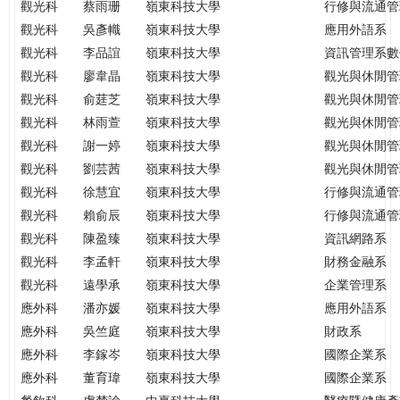
觀光科
蔡雨珊
嶺東科技大學
行修與流通管
觀光科
吳彥幟
嶺東科技大學
應用外語系
觀光科
李品誼
嶺東科技大學
資訊管理系數
觀光科
廖韋晶
嶺東科技大學
觀光與休閒管
觀光科
俞莛芝
嶺東科技大學
觀光與休閒管
觀光科
林雨萱
嶺東科技大學
觀光與休閒管
觀光科
謝一婷
嶺東科技大學
觀光與休閒管
觀光科
劉芸茜
嶺東科技大學
觀光與休閒管
觀光科
徐慧宜
嶺東科技大學
行修與流通管
觀光科
賴俞辰
嶺東科技大學
行修與流通管
觀光科
陳盈臻
嶺東科技大學
資訊網路系
觀光科
李孟軒
嶺東科技大學
財務金融系
觀光科
遠學承
嶺東科技大學
企業管理系
應外科
潘亦媛
嶺東科技大學
應用外語系
應外科
吳竺庭
嶺東科技大學
財政系
應外科
李鎵岑
嶺東科技大學
國際企業系
應外科
董育瑋
嶺東科技大學
國際企業系