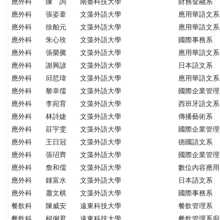
應外科
陳 詢
南臺科技大學
財務金融系
應外科
張姿葦
文藻外語大學
應用華語文系
應外科
徐舶元
文藻外語大學
應用華語文系
應外科
朱心玫
文藻外語大學
國際事務系
應外科
張榮騰
文藻外語大學
應用華語文系
應外科
謝興諺
文藻外語大學
日本語文系
應外科
邱悊瑋
文藻外語大學
應用華語文系
應外科
黎幸儒
文藻外語大學
國際企業管理
應外科
李宛育
文藻外語大學
西班牙語文系
應外科
林詩婕
文藻外語大學
傳播藝術系
應外科
莊宇雯
文藻外語大學
國際企業管理
應外科
王日冠
文藻外語大學
德國語文系
應外科
張玿齊
文藻外語大學
國際企業管理
應外科
詹和儒
文藻外語大學
數位內容應用
應外科
鍾富水
文藻外語大學
日本語文系
應外科
蕭文棋
文藻外語大學
國際事務系
餐飲科
陳威安
遠東科技大學
餐飲管理系
餐飲科
柯俐君
遠東科技大學
餐飲管理系廚