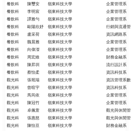
餐飲科
陳璽安
嶺東科技大學
企業管理系
餐飲科
李明宸
嶺東科技大學
企業管理系
餐飲科
譚雅勻
嶺東科技大學
企業管理系
餐飲科
歐陽欣妤
嶺東科技大學
行銷與流通管
餐飲科
盧采荷
嶺東科技大學
資訊網路系
餐飲科
魏晨雅
嶺東科技大學
企業管理系
餐飲科
向偉滐
嶺東科技大學
企業管理系
餐飲科
周宏維
嶺東科技大學
財務金融系
餐飲科
陳昇圳
嶺東科技大學
流行設計系
餐飲科
蔡怡柔
嶺東科技大學
資訊科技系
觀光科
張珉瑞
嶺東科技大學
資訊管理系數
觀光科
曾暄宇
嶺東科技大學
資訊科技系
觀光科
馬筠依
嶺東科技大學
企業管理系
觀光科
陳冠竹
嶺東科技大學
企業管理系
觀光科
卓佩萱
嶺東科技大學
觀光與休閒管
觀光科
張惠慈
嶺東科技大學
觀光與休閒管
觀光科
陳怡亘
嶺東科技大學
財務金融系