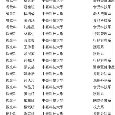
餐飲科
盧梵諭
中臺科技大學
醫療暨健康產
餐飲科
游馥瑄
中臺科技大學
食品科技系
餐飲科
徐培倫
中臺科技大學
老人照顧系
餐飲科
張羽涵
中臺科技大學
食品科技系
餐飲科
沈維星
中臺科技大學
食品科技系
觀光科
林嘉心
中臺科技大學
行銷管理系
觀光科
蔡孟璇
中臺科技大學
行銷管理系
觀光科
王伶君
中臺科技大學
護理系
觀光科
賴泯蓁
中臺科技大學
護理系
觀光科
何知涵
中臺科技大學
行銷管理系
觀光科
張安芸
中臺科技大學
醫療暨健康產
觀光科
洪維浩
中臺科技大學
應用外語系
觀光科
何彥汝
中臺科技大學
應用外語系
觀光科
陳薇丹
中臺科技大學
食品科技系
觀光科
黃溎梣
中臺科技大學
護理系
觀光科
廖柏綸
中臺科技大學
國際企業系
觀光科
楊慨昕
中臺科技大學
視光系
應外科
劉宗維
中臺科技大學
應用外語系