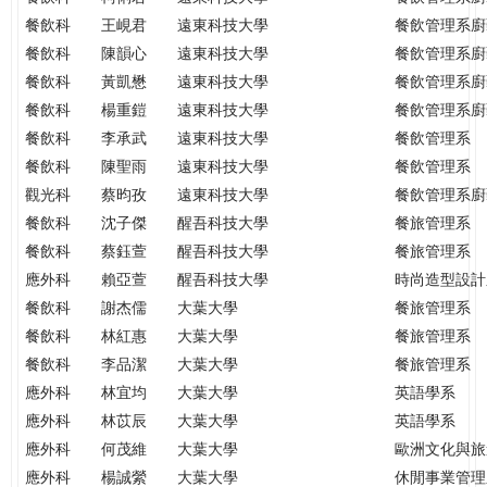
餐飲科
王峴君
遠東科技大學
餐飲管理系廚
餐飲科
陳韻心
遠東科技大學
餐飲管理系廚
餐飲科
黃凱懋
遠東科技大學
餐飲管理系廚
餐飲科
楊重鎧
遠東科技大學
餐飲管理系廚
餐飲科
李承武
遠東科技大學
餐飲管理系
餐飲科
陳聖雨
遠東科技大學
餐飲管理系
觀光科
蔡昀孜
遠東科技大學
餐飲管理系廚
餐飲科
沈子傑
醒吾科技大學
餐旅管理系
餐飲科
蔡鈺萱
醒吾科技大學
餐旅管理系
應外科
賴亞萱
醒吾科技大學
時尚造型設計
餐飲科
謝杰儒
大葉大學
餐旅管理系
餐飲科
林紅惠
大葉大學
餐旅管理系
餐飲科
李品潔
大葉大學
餐旅管理系
應外科
林宜均
大葉大學
英語學系
應外科
林苡辰
大葉大學
英語學系
應外科
何茂維
大葉大學
歐洲文化與旅
應外科
楊誠縈
大葉大學
休閒事業管理