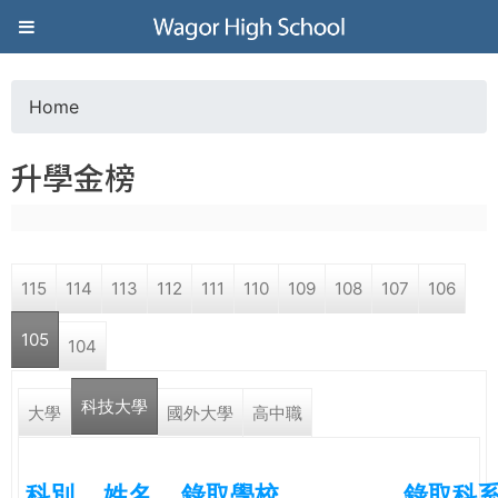
Jump to navigation
葳
格
Home
Y
高
升學金榜
o
級
u
中
115
114
113
112
111
110
109
108
107
106
a
學
105
104
r
葳
科技大學
e
大學
國外大學
高中職
格
國
h
際．
科別
姓名
錄取學校
錄取科
國