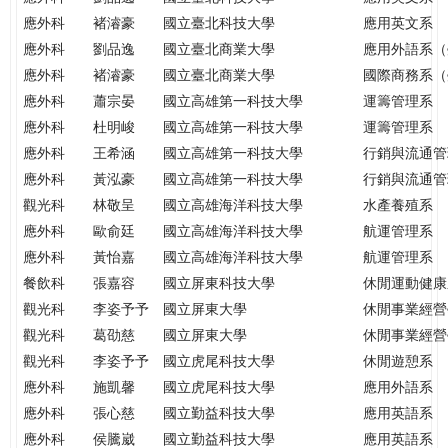
THE
應外科
褚濬豪
國立臺北科技大學
應用英文系
WORLD
應外科
劉品逸
國立臺北商業大學
應用外語系（
TOMORROW
應外科
褚濬豪
國立臺北商業大學
國際商務系（
PUTTING
YOU
應外科
蕭宗晏
國立高雄第一科技大學
運籌管理系
ON
應外科
杜明峻
國立高雄第一科技大學
運籌管理系
THE
應外科
王希涵
國立高雄第一科技大學
行銷與流通管
PATH
應外科
黃泓豪
國立高雄第一科技大學
行銷與流通管
TO
觀光科
林敬呈
國立高雄海洋科技大學
水產養殖系
GLOBAL
應外科
歐俞廷
國立高雄海洋科技大學
航運管理系
CITIZENSHIP
應外科
黃怡嘉
國立高雄海洋科技大學
航運管理系
餐飲科
張嘉容
國立屏東科技大學
休閒運動健康
觀光科
李姿予予
國立屏東大學
休閒事業經營
觀光科
葛劭慈
國立屏東大學
休閒事業經營
觀光科
李姿予予
國立虎尾科技大學
休閒遊憩系
應外科
施凱馨
國立虎尾科技大學
應用外語系
應外科
張心慈
國立勤益科技大學
應用英語系
應外科
侯騰崴
國立勤益科技大學
應用英語系