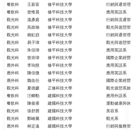
餐飲科
王薪富
修平科技大學
行銷與通管理
餐飲科
曾惟晨
修平科技大學
應用英語系
觀光科
溫彥庭
修平科技大學
行銷與流通管
觀光科
吳政翰
修平科技大學
觀光與遊憩管
觀光科
賴虹妏
修平科技大學
行銷與通管理
觀光科
易子瑋
修平科技大學
觀光與遊憩管
觀光科
朱信瑋
修平科技大學
應用英語系
觀光科
曾崇瑋
修平科技大學
國際企業經營
應外科
李珦慈
修平科技大學
應用英語系
應外科
陳佳微
修平科技大學
應用英語系
應外科
魏佑任
修平科技大學
國際企業經營
觀光科
夏德媛
正修科技大學
觀光遊憩系旅
餐飲科
汪幃勳
建國科技大學
應用外語系
餐飲科
陳俊甫
建國科技大學
運動健康與休
觀光科
張舒茜
建國科技大學
美容系
觀光科
鄭峻騰
建國科技大學
觀光系
應外科
林定遠
建國科技大學
行銷與服務管