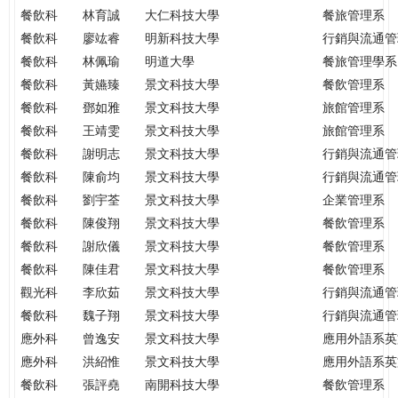
餐飲科
林育誠
大仁科技大學
餐旅管理系
餐飲科
廖竑睿
明新科技大學
行銷與流通管
餐飲科
林佩瑜
明道大學
餐旅管理學系
餐飲科
黃嬿臻
景文科技大學
餐飲管理系
餐飲科
鄧如雅
景文科技大學
旅館管理系
餐飲科
王靖雯
景文科技大學
旅館管理系
餐飲科
謝明志
景文科技大學
行銷與流通管
餐飲科
陳俞均
景文科技大學
行銷與流通管
餐飲科
劉宇荃
景文科技大學
企業管理系
餐飲科
陳俊翔
景文科技大學
餐飲管理系
餐飲科
謝欣儀
景文科技大學
餐飲管理系
餐飲科
陳佳君
景文科技大學
餐飲管理系
觀光科
李欣茹
景文科技大學
行銷與流通管
餐飲科
魏子翔
景文科技大學
行銷與流通管
應外科
曾逸安
景文科技大學
應用外語系英
應外科
洪紹惟
景文科技大學
應用外語系英
餐飲科
張評堯
南開科技大學
餐飲管理系