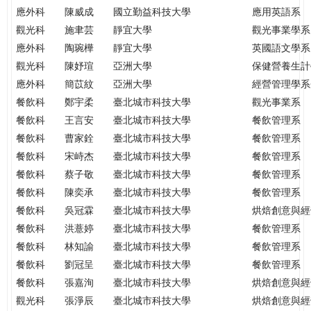
應外科
陳威成
國立勤益科技大學
應用英語系
觀光科
施聿芸
靜宜大學
觀光事業學系
應外科
陶琬樺
靜宜大學
英國語文學系
觀光科
陳妤瑄
亞洲大學
保健營養生計
應外科
簡苡紋
亞洲大學
經營管理學系
餐飲科
鄭宇柔
臺北城市科技大學
觀光事業系
餐飲科
王言安
臺北城市科技大學
餐飲管理系
餐飲科
曹家銓
臺北城市科技大學
餐飲管理系
餐飲科
宋峙杰
臺北城市科技大學
餐飲管理系
餐飲科
蔡子敬
臺北城市科技大學
餐飲管理系
餐飲科
陳奕承
臺北城市科技大學
餐飲管理系
餐飲科
吳冠霖
臺北城市科技大學
烘焙創意與經
餐飲科
洪薏婷
臺北城市科技大學
餐飲管理系
餐飲科
林知諭
臺北城市科技大學
餐飲管理系
餐飲科
劉冠呈
臺北城市科技大學
餐飲管理系
餐飲科
張嘉洵
臺北城市科技大學
烘焙創意與經
觀光科
張淨辰
臺北城市科技大學
烘焙創意與經