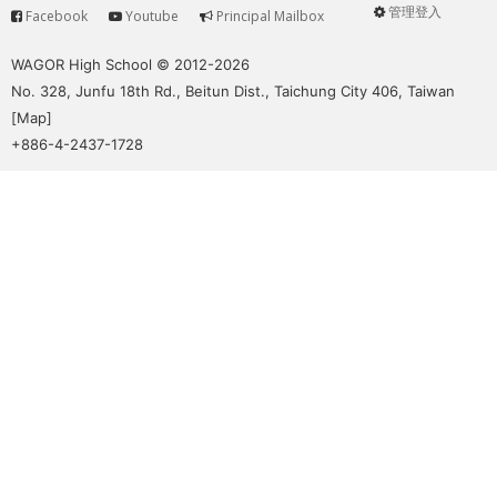
管理登入
Facebook
Youtube
Principal Mailbox
Service
User
menu
WAGOR High School © 2012-2026
No. 328, Junfu 18th Rd., Beitun Dist., Taichung City 406, Taiwan
[
Map
]
+886-4-2437-1728