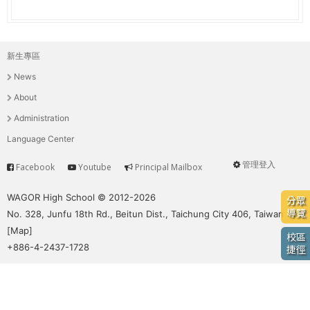
e
際
葳
r
格。
新生專區
主
培
e
News
養
選
具
About
國
單
Administration
際
Language Center
移
動
管理登入
Facebook
Youtube
Principal Mailbox
Service
User
力
的
menu
WAGOR High School © 2012-2026
分眾
世
導覽
No. 328, Junfu 18th Rd., Beitun Dist., Taichung City 406, Taiwan
界
[
Map
]
校區
公
+886-4-2437-1728
捷徑
民。
WAGOR
TODAY