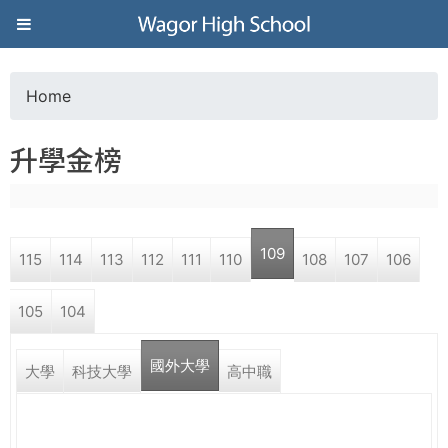
Jump to navigation
葳
格
Home
Y
高
升學金榜
o
級
u
中
109
115
114
113
112
111
110
108
107
106
a
學
105
104
r
葳
國外大學
e
大學
科技大學
高中職
格
國
h
際．
國