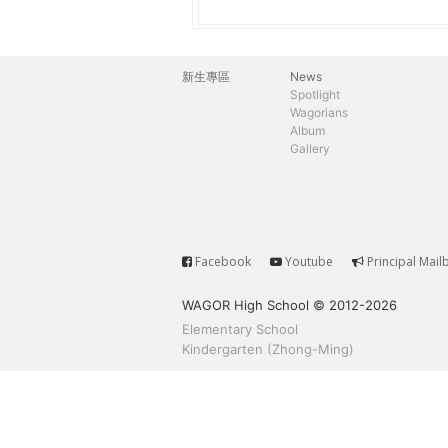
h
際
葳
e
格。
新生專區
News
主
培
Spotlight
r
Wagorians
養
選
Album
具
Gallery
e
國
單
際
移
動
力
Facebook
Youtube
Principal Mail
Service
的
WAGOR High School © 2012-2026
世
Elementary School
界
Kindergarten (Zhong-Ming)
公
民。
WAGOR
TODAY