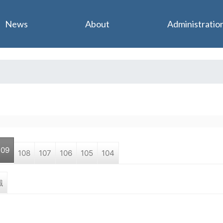
Jump to navigation
News
About
Administratio
109
108
107
106
105
104
職