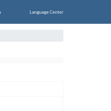
n
Language Center