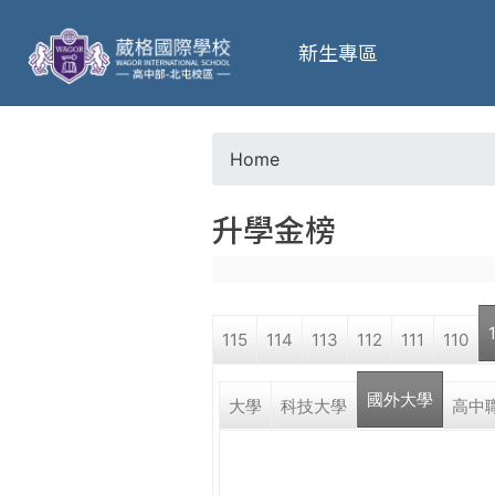
葳
新生專區
格
高
Home
Y
級
升學金榜
o
中
u
學
115
114
113
112
111
110
a
葳
國外大學
r
大學
科技大學
高中
格
國
e
際．
國