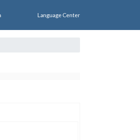
n
Language Center