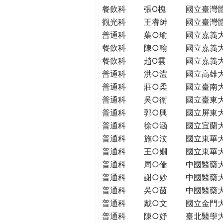
THE
餐飲科
張O槐
國立臺灣
WORLD
觀光科
王睿紳
國立臺灣
TOMORROW
普通科
葉○瑜
國立嘉義
PUTTING
餐飲科
陳○翰
國立嘉義
YOU
餐飲科
趙O雲
國立嘉義
ON
普通科
洪○澧
國立高雄
THE
PATH
普通科
莊○柔
國立臺南
TO
普通科
吳○衛
國立臺東
GLOBAL
普通科
郭○興
國立屏東
CITIZENSHIP
普通科
徐○涵
國立宜蘭
普通科
施○汶
國立東華
普通科
王○嫺
國立東華
普通科
周○倫
中國醫藥
普通科
謝○妙
中國醫藥
普通科
吳○茵
中國醫藥
普通科
戴○文
國立金門
普通科
陳○妤
臺北醫學