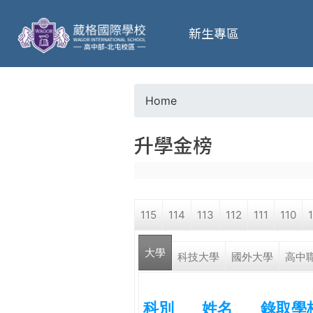
葳
新生專區
格
高
Home
Y
級
升學金榜
o
中
u
學
115
114
113
112
111
110
a
葳
大學
r
科技大學
國外大學
高中
格
國
e
際．
科別
姓名
錄取學
國