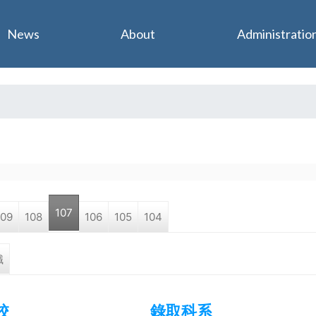
Jump to navigation
News
About
Administratio
107
109
108
106
105
104
職
校
錄取科系