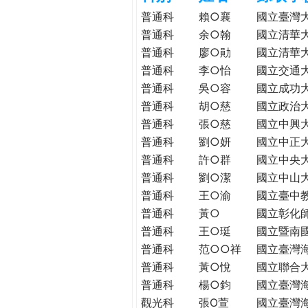
h
際
普通科
賴○襄
國立臺灣
葳
普通科
余○翰
國立清華
e
格。
普通科
廖○勛
國立清華
培
普通科
李○怡
國立交通
r
養
普通科
吳○容
國立成功
具
普通科
胡○慈
國立政治
e
國
普通科
張○慈
國立中興
際
普通科
劉○妍
國立中正
移
普通科
許○群
國立中央
動
普通科
劉○潔
國立中山
力
普通科
王○渝
國立臺中
的
世
普通科
黃○
國立彰化
界
普通科
王○珽
國立暨南
公
普通科
范○○祥
國立臺灣
民。
普通科
黃○悅
國立聯合
WAGOR
普通科
楊○鈞
國立臺灣
TODAY
觀光科
張O萱
國立臺灣