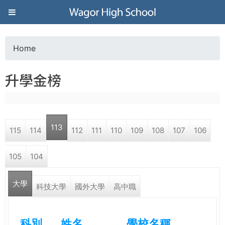
Jump to navigation
葳
格
Home
Y
高
升學金榜
o
級
u
中
113
115
114
112
111
110
109
108
107
106
a
學
105
104
r
葳
大學
e
科技大學
國外大學
高中職
格
國
h
際．
科別
姓名
學校名稱
國