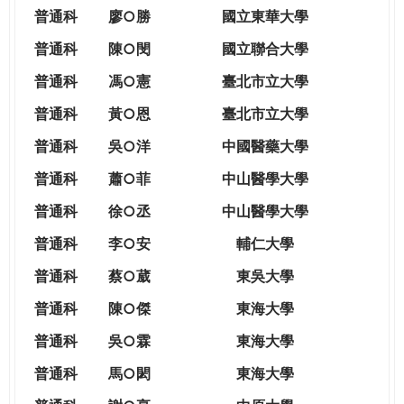
THE
普通科
廖○勝
國立東華大學
WORLD
TOMORROW
普通科
陳○閔
國立聯合大學
PUTTING
普通科
馮○憲
臺北市立大學
YOU
ON
普通科
黃○恩
臺北市立大學
THE
普
通科
吳○洋
中國醫藥大學
PATH
TO
普通科
蕭○菲
中山醫學大學
GLOBAL
普通科
徐○丞
中山醫學大學
CITIZENSHIP
普通科
李○安
輔仁大學
普通科
蔡○葳
東吳大學
普通科
陳○傑
東海大學
普通科
吳○霖
東海大學
普通科
馬○閎
東海大學