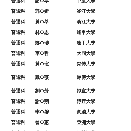
普通科
謝○享
中原大學
普通科
郭○妡
淡江大學
普通科
黃○芩
淡江大學
普通科
林○恩
逢甲大學
普通科
鄭○璿
逢甲大學
普通科
李○哲
大同大學
普通科
黃○瑄
銘傳大學
普通科
戴○薇
銘傳大學
普通科
劉○芳
靜宜大學
普通科
謝○翔
靜宜大學
普通科
李○馨
實踐大學
普通科
曾○惠
亞洲大學