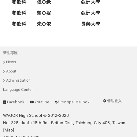
餐飲科
張○豪
亞洲大學
餐飲科
賴○妮
亞洲大學
餐飲科
朱○依
長榮大學
新生專區
主
News
選
About
單
Administration
Language Center
管理登入
Facebook
Youtube
Principal Mailbox
Service
User
menu
WAGOR High School © 2012-2026
No. 328, Junfu 18th Rd., Beitun Dist., Taichung City 406, Taiwan
[
Map
]