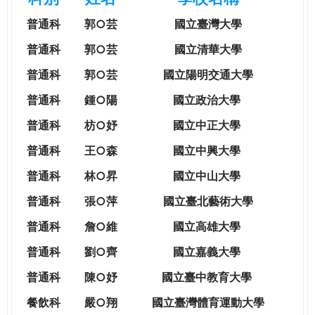
e
際
普通科
郭○芸
國立臺灣大學
葳
r
格。
普通科
郭○芸
國立清華大學
培
普通科
郭○芸
國立陽明交通大學
e
養
具
普通科
鍾○陽
國立政治大學
國
普通科
枋○妤
國立中正大學
際
移
普通科
王○森
國立中興大學
動
普通科
林○昇
國立中山大學
力
的
普通科
張○萍
國立臺北藝術大學
世
普通科
詹○維
國立高雄大學
界
公
普通科
劉○齊
國立嘉義大學
民。
普通科
陳○妤
國立臺中教育大學
WAGOR
TODAY
餐飲科
嚴○翔
國立
臺灣體育運動大學