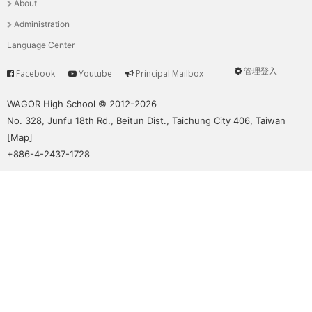
About
單
Administration
Language Center
管理登入
Facebook
Youtube
Principal Mailbox
Service
User
menu
WAGOR High School © 2012-2026
No. 328, Junfu 18th Rd., Beitun Dist., Taichung City 406, Taiwan
[
Map
]
+886-4-2437-1728