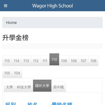
Jump to navigation
葳
格
Home
Y
高
升學金榜
o
級
u
中
110
115
114
113
112
111
109
108
107
106
a
學
105
104
r
葳
國外大學
e
大學
科技大學
高中職
格
國
h
際．
科別
姓名
學校名稱
國