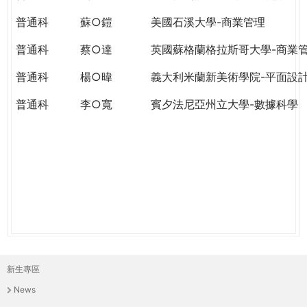
THE
WORLD
普通科
蘇○鎧
美國石溪大學-商業管理
TOMORROW
普通科
蔡○達
英國蘇格蘭格拉斯哥大學-商業
PUTTING
YOU
普通科
楊○暐
義大利米蘭新美術學院-平面設
ON
THE
普通科
李○寬
賓夕法尼亞州立大學-數據科學
PATH
TO
GLOBAL
CITIZENSHIP
新生專區
主
News
選