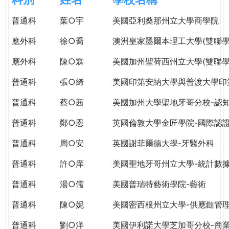
e
際
普通科
葉○宇
美國亞利桑那州立大學商學院
葳
r
格。
應外科
徐○喬
澳洲皇家墨爾本理工大學(雙聯學
培
e
養
應外科
陳○霖
美國加州聖荷西州立大學(雙聯學
具
普通科
張○綺
美國印第安納大學與普渡大學印
國
際
普通科
蔡○茜
美國加州大學聖地牙哥分校-認
移
動
普通科
鄭○恩
英國倫敦大學金匠學院-國際認
力
普通科
周○安
英國謝菲爾德大學-牙醫外科
的
世
普通科
許○庠
美國聖地牙哥州立大學-統計數
界
公
普通科
湯○儒
美國普瑞特藝術學院-藝術
民。
普通科
陳○妮
美國密西根州立大學-供應鏈管
WAGOR
TODAY
普通科
劉○洋
美國伊利諾大學芝加哥分校-商