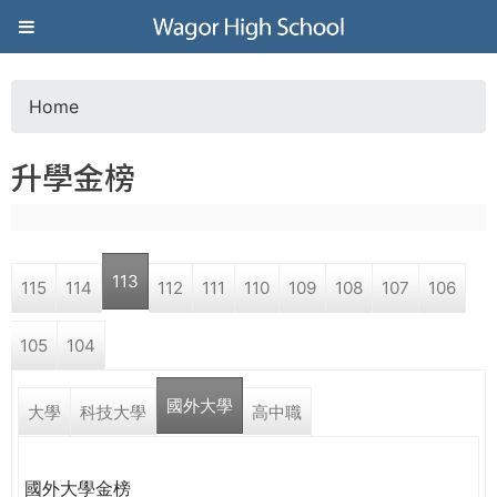
Jump to navigation
葳
格
Home
Y
高
升學金榜
o
級
u
中
113
115
114
112
111
110
109
108
107
106
a
學
105
104
r
葳
國外大學
e
大學
科技大學
高中職
格
國
h
際．
國外大學金榜
國