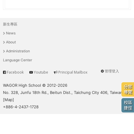
e
際
葳
r
格。
新生專區
主
培
e
News
養
選
具
About
國
單
Administration
際
Language Center
移
動
管理登入
Facebook
Youtube
Principal Mailbox
Service
User
力
的
menu
WAGOR High School © 2012-2026
分眾
世
導覽
No. 328, Junfu 18th Rd., Beitun Dist., Taichung City 406, Taiwan
界
[
Map
]
校區
公
+886-4-2437-1728
捷徑
民。
WAGOR
TODAY