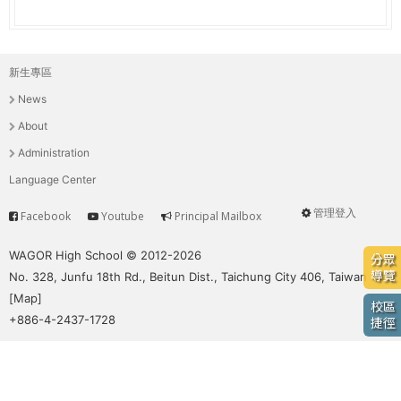
e
際
葳
r
格。
新生專區
主
培
e
News
養
選
具
About
國
單
Administration
際
Language Center
移
動
管理登入
Facebook
Youtube
Principal Mailbox
Service
User
力
的
menu
WAGOR High School © 2012-2026
分眾
世
導覽
No. 328, Junfu 18th Rd., Beitun Dist., Taichung City 406, Taiwan
界
[
Map
]
校區
公
+886-4-2437-1728
捷徑
民。
WAGOR
TODAY