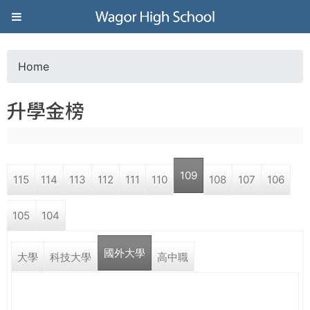
Jump to navigation
葳
格
Home
Y
高
升學金榜
o
級
u
中
109
115
114
113
112
111
110
108
107
106
a
學
105
104
r
葳
國外大學
e
大學
科技大學
高中職
格
國
h
際．
國