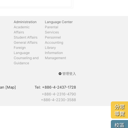
Administration
Language Center
Academic
Parental
Affairs
Services
Student Affairs
Personnel
General Affairs
Accounting
Foreign
Library
Language
Information
Counseling and
Management
Guidance
管理登入
User
menu
an [
Map
]
Tel:
+886-4-2437-1728
+886-4-2316-4790
+886-4-2230-3588
分眾
導覽
校區