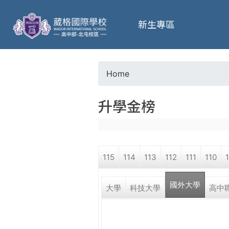
葳
新生專區
格
高
Home
Y
級
升學金榜
o
中
u
學
115
114
113
112
111
110
a
葳
國外大學
r
大學
科技大學
高中
格
國
e
際．
國