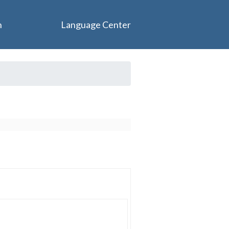
n
Language Center