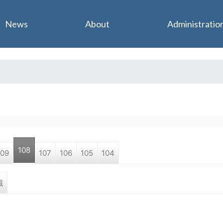
Jump to navigation
News
About
Administratio
108
109
107
106
105
104
職