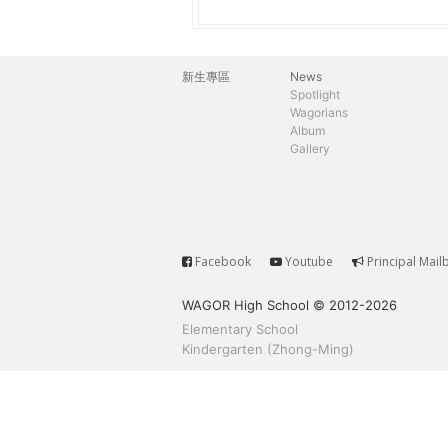
h
際
葳
e
格。
新生專區
News
主
培
Spotlight
r
Wagorians
養
選
Album
具
Gallery
e
國
單
際
移
動
力
Facebook
Youtube
Principal Mail
Service
的
WAGOR High School © 2012-2026
世
Elementary School
界
Kindergarten (Zhong-Ming)
公
民。
WAGOR
TODAY