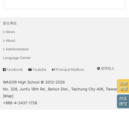
e
際
葳
r
格。
新生專區
主
培
e
News
養
選
具
About
國
單
Administration
際
Language Center
移
動
管理登入
Facebook
Youtube
Principal Mailbox
Service
User
力
的
menu
WAGOR High School © 2012-2026
分眾
世
導覽
No. 328, Junfu 18th Rd., Beitun Dist., Taichung City 406, Taiwan
界
[
Map
]
校區
公
+886-4-2437-1728
捷徑
民。
WAGOR
TODAY