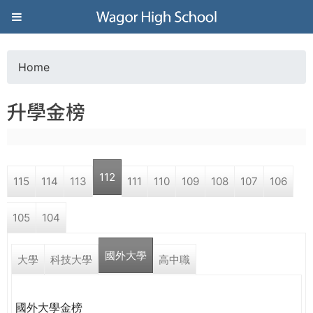
Jump to navigation
葳
格
Home
Y
高
升學金榜
o
級
u
中
112
115
114
113
111
110
109
108
107
106
a
學
105
104
r
葳
國外大學
e
大學
科技大學
高中職
格
國
h
際．
國外大學金榜
國