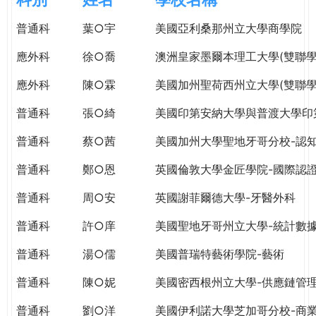
e
際
普通科
葉○宇
美國亞利桑那州立大學商學院
葳
r
格。
應外科
徐○喬
澳洲皇家墨爾本理工大學(雙聯學
培
e
養
應外科
陳○霖
美國加州聖荷西州立大學(雙聯學
具
普通科
張○綺
美國印第安納大學與普渡大學印
國
際
普通科
蔡○茜
美國加州大學聖地牙哥分校-認
移
動
普通科
鄭○恩
英國倫敦大學金匠學院-國際認
力
普通科
周○安
英國謝菲爾德大學-牙醫外科
的
世
普通科
許○庠
美國聖地牙哥州立大學-統計數
界
公
普通科
湯○儒
美國普瑞特藝術學院-藝術
民。
普通科
陳○妮
美國密西根州立大學-供應鏈管
WAGOR
TODAY
普通科
劉○洋
美國伊利諾大學芝加哥分校-商