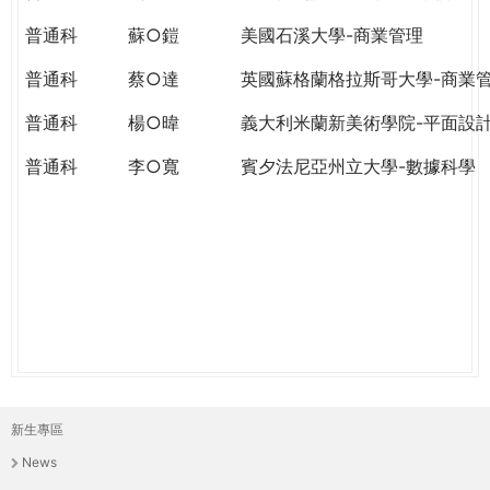
THE
WORLD
普通科
蘇○鎧
美國石溪大學-商業管理
TOMORROW
普通科
蔡○達
英國蘇格蘭格拉斯哥大學-商業
PUTTING
YOU
普通科
楊○暐
義大利米蘭新美術學院-平面設
ON
THE
普通科
李○寬
賓夕法尼亞州立大學-數據科學
PATH
TO
GLOBAL
CITIZENSHIP
新生專區
主
News
選