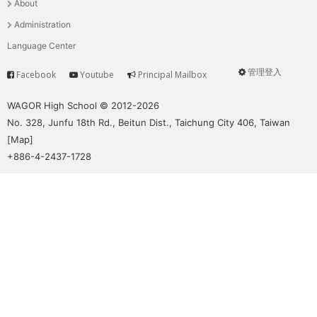
About
單
Administration
Language Center
管理登入
Facebook
Youtube
Principal Mailbox
Service
User
menu
WAGOR High School © 2012-2026
No. 328, Junfu 18th Rd., Beitun Dist., Taichung City 406, Taiwan
[
Map
]
+886-4-2437-1728