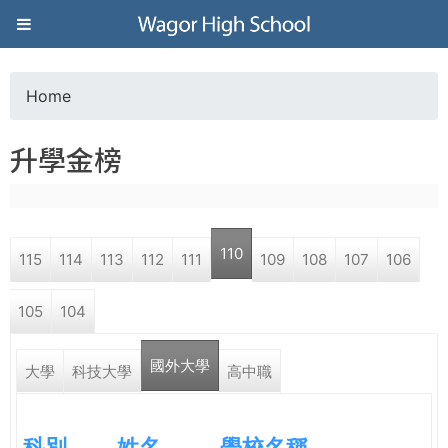
Jump to navigation
葳
格
Home
Y
高
升學金榜
o
級
u
中
110
115
114
113
112
111
109
108
107
106
a
學
105
104
r
葳
國外大學
e
大學
科技大學
高中職
格
國
h
際．
科別
姓名
學校名稱
國