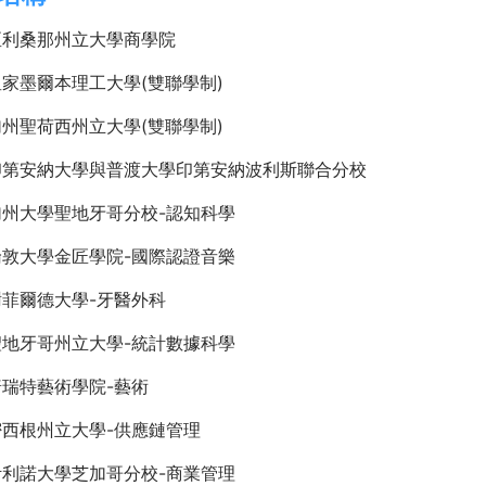
亞利桑那州立大學商學院
家墨爾本理工大學(雙聯學制)
州聖荷西州立大學(雙聯學制)
印第安納大學與普渡大學印第安納波利斯聯合分校
加州大學聖地牙哥分校-認知科學
倫敦大學金匠學院-國際認證音樂
菲爾德大學-牙醫外科
聖地牙哥州立大學-統計數據科學
瑞特藝術學院-藝術
密西根州立大學-供應鏈管理
伊利諾大學芝加哥分校-商業管理