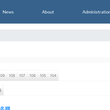
Jump to navigation
News
About
Administratio
109
108
107
106
105
104
職
名稱