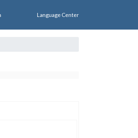
n
Language Center