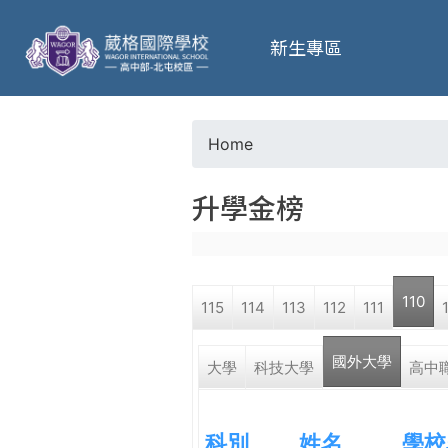
葳
新生專區
格
高
Home
Y
級
升學金榜
o
中
u
學
110
115
114
113
112
111
a
葳
國外大學
r
大學
科技大學
高中
格
國
e
際．
科別
姓名
學校
國