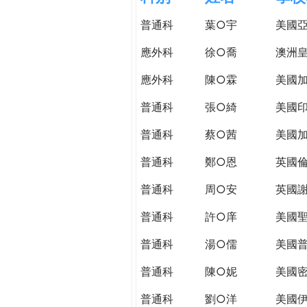
h
際
普通科
葉○宇
美國
葳
e
格。
應外科
徐○喬
澳洲皇
培
r
應外科
陳○霖
美國加
養
具
普通科
張○綺
美國
e
國
際
普通科
蔡○茜
美國
移
普通科
鄭○恩
英國
動
力
普通科
周○安
英國謝
的
世
普通科
許○庠
美國
界
普通科
湯○儒
美國普
公
民。
普通科
陳○妮
美國
WAGOR
TODAY
普通科
劉○洋
美國