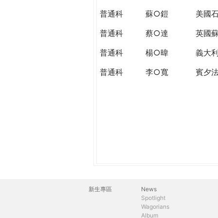
THE
普通科
蘇○鎧
美國石
WORLD
TOMORROW
普通科
蔡○達
英國
PUTTING
YOU
普通科
楊○暐
義大
ON
普通科
李○寬
賓夕
THE
PATH
TO
GLOBAL
CITIZENSHIP
新生專區
News
主
Spotlight
Wagorians
選
Album