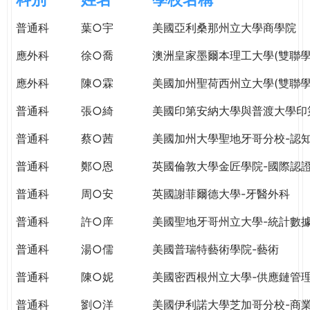
e
際
普通科
葉○宇
美國亞利桑那州立大學商學院
葳
r
格。
應外科
徐○喬
澳洲皇家墨爾本理工大學(雙聯學
培
e
養
應外科
陳○霖
美國加州聖荷西州立大學(雙聯學
具
普通科
張○綺
美國印第安納大學與普渡大學印
國
際
普通科
蔡○茜
美國加州大學聖地牙哥分校-認
移
動
普通科
鄭○恩
英國倫敦大學金匠學院-國際認
力
普通科
周○安
英國謝菲爾德大學-牙醫外科
的
世
普通科
許○庠
美國聖地牙哥州立大學-統計數
界
公
普通科
湯○儒
美國普瑞特藝術學院-藝術
民。
普通科
陳○妮
美國密西根州立大學-供應鏈管
WAGOR
TODAY
普通科
劉○洋
美國伊利諾大學芝加哥分校-商