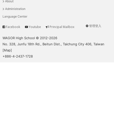
About
單
Administration
Language Center
管理登入
Facebook
Youtube
Principal Mailbox
Service
User
menu
WAGOR High School © 2012-2026
No. 328, Junfu 18th Rd., Beitun Dist., Taichung City 406, Taiwan
[
Map
]
+886-4-2437-1728