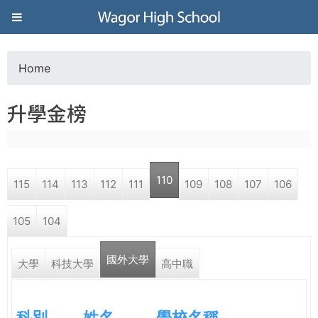
Jump to navigation
葳
格
Home
Y
高
升學金榜
o
級
u
中
110
115
114
113
112
111
109
108
107
106
a
學
105
104
r
葳
國外大學
e
大學
科技大學
高中職
格
國
h
際．
科別
姓名
學校名稱
國