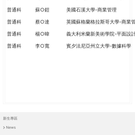
THE
WORLD
普通科
蘇○鎧
美國石溪大學-商業管理
TOMORROW
普通科
蔡○達
英國蘇格蘭格拉斯哥大學-商業
PUTTING
YOU
普通科
楊○暐
義大利米蘭新美術學院-平面設
ON
THE
普通科
李○寬
賓夕法尼亞州立大學-數據科學
PATH
TO
GLOBAL
CITIZENSHIP
新生專區
主
News
選