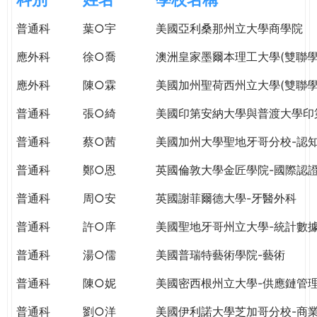
e
際
普通科
葉○宇
美國亞利桑那州立大學商學院
葳
r
格。
應外科
徐○喬
澳洲皇家墨爾本理工大學(雙聯學
培
e
養
應外科
陳○霖
美國加州聖荷西州立大學(雙聯學
具
普通科
張○綺
美國印第安納大學與普渡大學印
國
際
普通科
蔡○茜
美國加州大學聖地牙哥分校-認
移
動
普通科
鄭○恩
英國倫敦大學金匠學院-國際認
力
普通科
周○安
英國謝菲爾德大學-牙醫外科
的
世
普通科
許○庠
美國聖地牙哥州立大學-統計數
界
公
普通科
湯○儒
美國普瑞特藝術學院-藝術
民。
普通科
陳○妮
美國密西根州立大學-供應鏈管
WAGOR
TODAY
普通科
劉○洋
美國伊利諾大學芝加哥分校-商