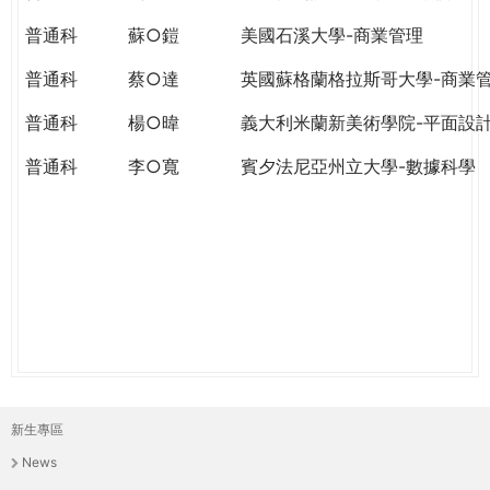
THE
WORLD
普通科
蘇○鎧
美國石溪大學-商業管理
TOMORROW
普通科
蔡○達
英國蘇格蘭格拉斯哥大學-商業
PUTTING
YOU
普通科
楊○暐
義大利米蘭新美術學院-平面設
ON
THE
普通科
李○寬
賓夕法尼亞州立大學-數據科學
PATH
TO
GLOBAL
CITIZENSHIP
新生專區
主
News
選