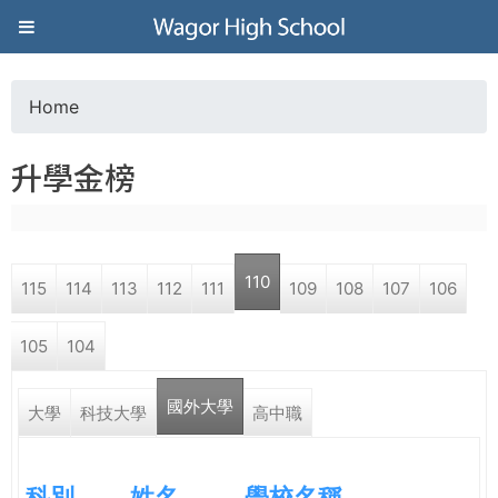
Jump to navigation
葳
格
Home
Y
高
升學金榜
o
級
u
中
110
115
114
113
112
111
109
108
107
106
a
學
105
104
r
葳
國外大學
e
大學
科技大學
高中職
格
國
h
際．
科別
姓名
學校名稱
國