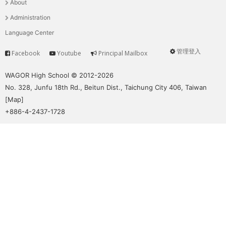
About
單
Administration
Language Center
管理登入
Facebook
Youtube
Principal Mailbox
Service
User
menu
WAGOR High School © 2012-2026
No. 328, Junfu 18th Rd., Beitun Dist., Taichung City 406, Taiwan
[
Map
]
+886-4-2437-1728