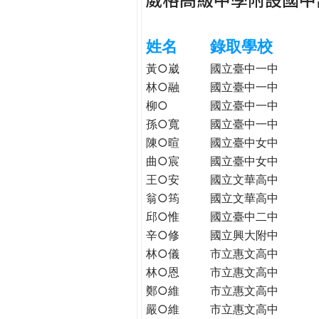
h
際
葳
姓名
錄取學校
e
格。
培
黃○崴
國立臺中一中
r
養
林○融
國立臺中一中
具
柳○
國立臺中一中
e
國
孫○寬
國立臺中一中
際
陳○暄
國立臺中女中
移
曲○宸
國立臺中女中
動
王○安
國立文華高中
力
翁○筠
國立文華高中
的
邱○惟
國立臺中二中
世
辛○修
國立興大附中
界
林○儀
市立惠文高中
公
民。
林○恩
市立惠文高中
WAGOR
鄭○維
市立惠文高中
TODAY
嚴○維
市立惠文高中