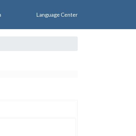
n
Language Center