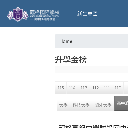
葳
新生專區
格
高
Home
Y
級
升學金榜
o
中
u
學
115
114
113
112
111
110
a
葳
高中
r
大學
科技大學
國外大學
格
國
e
際．
葳格高級中學附設國中
國