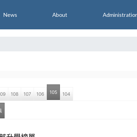
Jump to navigation
News
About
Administratio
105
109
108
107
106
104
職
部升學榜單