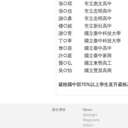
THE
張○琪
市立惠文高中
WORLD
張○信
市立忠明高中
TOMORROW
謝○彥
市立忠明高中
PUTTING
樓○妮
市立新社高中
YOU
謝○萱
國立臺中科技大學
ON
丁○寧
國立臺中科技大學
THE
詹○原
國立臺中高中
PATH
許○庭
國立臺中家商
TO
龔○弘
國立東勢高工
GLOBAL
CITIZENSHIP
吳○怡
國立豐原高商
葳格國中部70%以上學生直升葳格
新生專區
News
主
Spotlight
Wagorians
選
Album