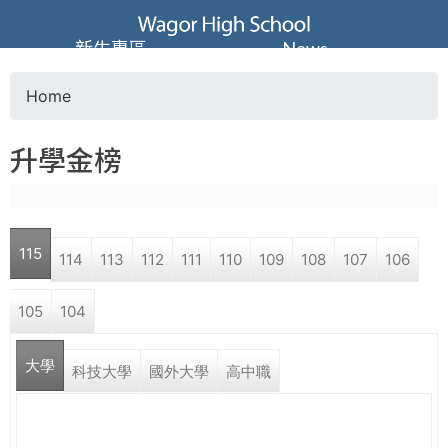
Jump to navigation
葳
新生專區
News
格
Home
Y
高
升學金榜
o
級
u
中
115
114
113
112
111
110
109
108
107
106
a
學
105
104
r
葳
大學
e
科技大學
國外大學
高中職
格
國
h
際．
國