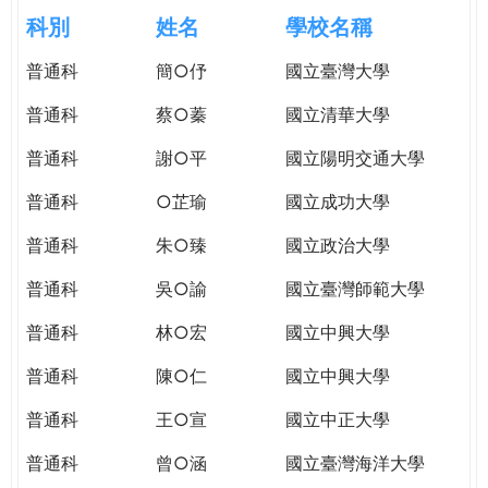
e
際
科別
姓名
學校名稱
葳
r
普通科
簡○伃
國立臺灣大學
格。
培
普通科
蔡○蓁
國立清華大學
e
養
具
普通科
謝○平
國立陽明交通大學
國
普通科
○芷瑜
國立成功大學
際
移
普通科
朱○臻
國立政治大學
動
力
普通科
吳○諭
國立臺灣師範大學
的
普通科
林○宏
國立中興大學
世
界
普通科
陳○仁
國立中興大學
公
民。
普通科
王○宣
國立中正大學
WAGOR
普通科
曾○涵
國立臺灣海洋大學
TODAY