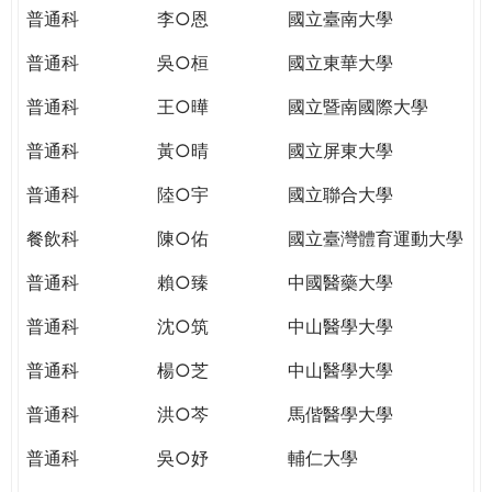
THE
普通科
李○恩
國立臺南大學
WORLD
TOMORROW
普通科
吳○桓
國立東華大學
PUTTING
普通科
王○曄
國立暨南國際大學
YOU
ON
普通科
黃○晴
國立屏東大學
THE
PATH
普通科
陸○宇
國立聯合大學
TO
餐飲科
陳○佑
國立臺灣體育運動大學
GLOBAL
CITIZENSHIP
普通科
賴○臻
中國醫藥大學
普通科
沈○筑
中山醫學大學
普通科
楊○芝
中山醫學大學
普通科
洪○芩
馬偕醫學大學
普通科
吳○妤
輔仁大學