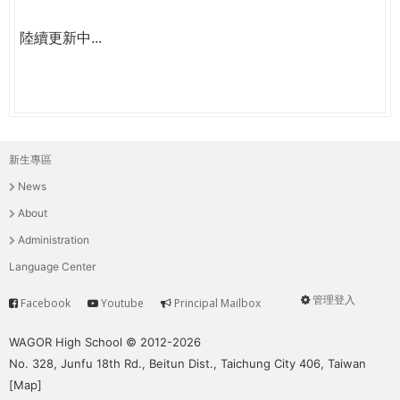
陸續更新中...
新生專區
主
News
選
About
單
Administration
Language Center
管理登入
Facebook
Youtube
Principal Mailbox
Service
User
menu
WAGOR High School © 2012-2026
No. 328, Junfu 18th Rd., Beitun Dist., Taichung City 406, Taiwan
[
Map
]