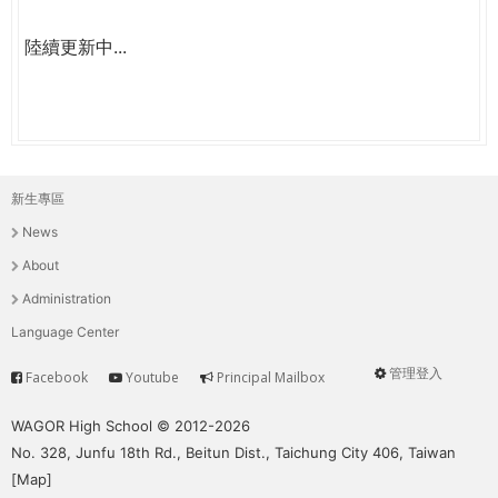
陸續更新中...
新生專區
主
News
選
About
單
Administration
Language Center
管理登入
Facebook
Youtube
Principal Mailbox
Service
User
menu
WAGOR High School © 2012-2026
No. 328, Junfu 18th Rd., Beitun Dist., Taichung City 406, Taiwan
[
Map
]