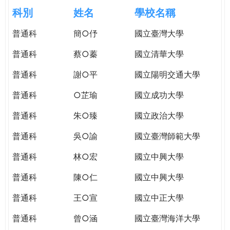
e
際
科別
姓名
學校名稱
葳
r
普通科
簡○伃
國立臺灣大學
格。
培
普通科
蔡○蓁
國立清華大學
e
養
具
普通科
謝○平
國立陽明交通大學
國
普通科
○芷瑜
國立成功大學
際
移
普通科
朱○臻
國立政治大學
動
力
普通科
吳○諭
國立臺灣師範大學
的
普通科
林○宏
國立中興大學
世
界
普通科
陳○仁
國立中興大學
公
民。
普通科
王○宣
國立中正大學
WAGOR
普通科
曾○涵
國立臺灣海洋大學
TODAY