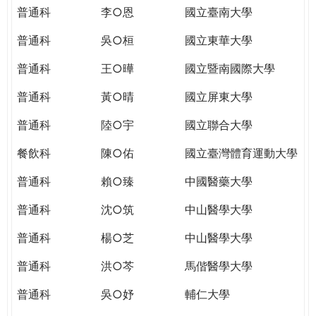
THE
普通科
李○恩
國立臺南大學
WORLD
TOMORROW
普通科
吳○桓
國立東華大學
PUTTING
普通科
王○曄
國立暨南國際大學
YOU
ON
普通科
黃○晴
國立屏東大學
THE
PATH
普通科
陸○宇
國立聯合大學
TO
餐飲科
陳○佑
國立臺灣體育運動大學
GLOBAL
CITIZENSHIP
普通科
賴○臻
中國醫藥大學
普通科
沈○筑
中山醫學大學
普通科
楊○芝
中山醫學大學
普通科
洪○芩
馬偕醫學大學
普通科
吳○妤
輔仁大學