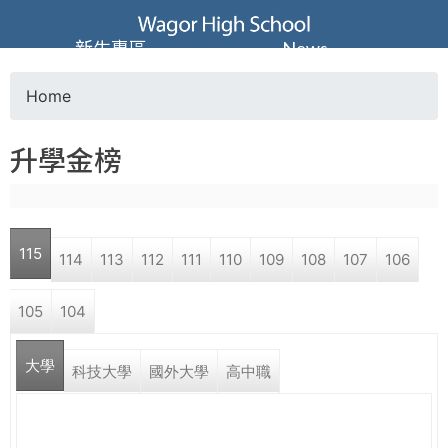
Jump to navigation
葳
新生專區
News
格
Home
Y
高
升學金榜
o
級
u
中
115
114
113
112
111
110
109
108
107
106
a
學
105
104
r
葳
大學
e
科技大學
國外大學
高中職
格
國
h
際．
國