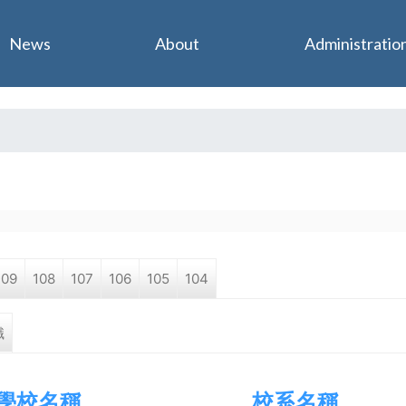
Jump to navigation
News
About
Administratio
109
108
107
106
105
104
職
學校名稱
校系名稱