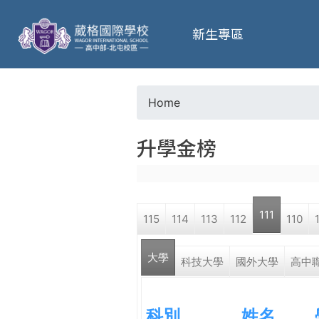
葳
新生專區
格
高
Home
Y
級
升學金榜
o
中
u
學
111
115
114
113
112
110
a
葳
大學
r
科技大學
國外大學
高中
格
國
e
際．
科別
姓名
國