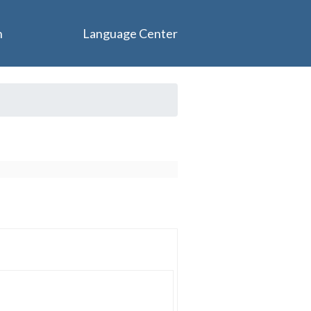
n
Language Center