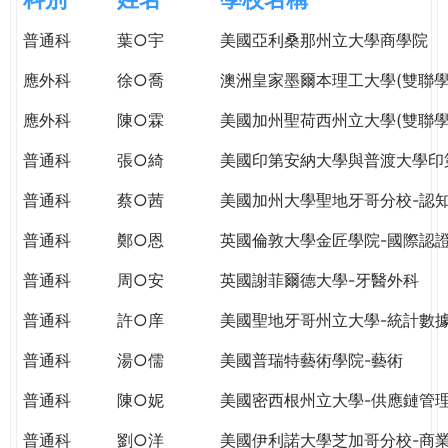
e
際
普通科
葉○宇
美國亞利桑那州立大學商學院
葳
r
格。
應外科
徐○喬
澳洲皇家墨爾本理工大學(雙聯學
培
e
養
應外科
陳○霖
美國加州聖荷西州立大學(雙聯學
具
普通科
張○綺
美國印第安納大學與普渡大學印
國
際
普通科
蔡○茜
美國加州大學聖地牙哥分校-認
移
動
普通科
鄭○恩
英國倫敦大學金匠學院-國際認
力
普通科
周○安
英國謝菲爾德大學-牙醫外科
的
世
普通科
許○庠
美國聖地牙哥州立大學-統計數
界
公
普通科
湯○儒
美國普瑞特藝術學院-藝術
民。
普通科
陳○妮
美國密西根州立大學-供應鏈管
WAGOR
TODAY
普通科
劉○洋
美國伊利諾大學芝加哥分校-商