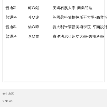
THE
WORLD
普通科
蘇○鎧
美國石溪大學-商業管理
TOMORROW
普通科
蔡○達
英國蘇格蘭格拉斯哥大學-商業
PUTTING
YOU
普通科
楊○暐
義大利米蘭新美術學院-平面設
ON
THE
普通科
李○寬
賓夕法尼亞州立大學-數據科學
PATH
TO
GLOBAL
CITIZENSHIP
新生專區
主
News
選