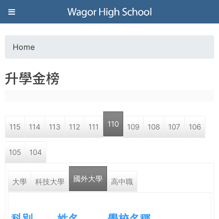
Jump to navigation
葳
格
Home
Y
高
升學金榜
o
級
u
中
110
115
114
113
112
111
109
108
107
106
a
學
105
104
r
葳
國外大學
e
大學
科技大學
高中職
格
國
h
際．
科別
姓名
學校名稱
國