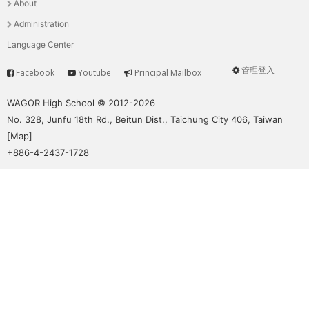
About
單
Administration
Language Center
管理登入
Facebook
Youtube
Principal Mailbox
Service
User
menu
WAGOR High School © 2012-2026
No. 328, Junfu 18th Rd., Beitun Dist., Taichung City 406, Taiwan
[
Map
]
+886-4-2437-1728