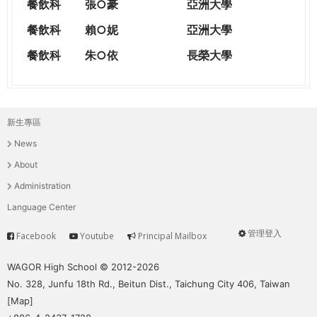
餐飲科
張○豪
亞洲大學
餐飲科
賴○妮
亞洲大學
餐飲科
朱○依
長榮大學
新生專區
主
News
選
About
單
Administration
Language Center
管理登入
Facebook
Youtube
Principal Mailbox
Service
User
menu
WAGOR High School © 2012-2026
No. 328, Junfu 18th Rd., Beitun Dist., Taichung City 406, Taiwan
[
Map
]