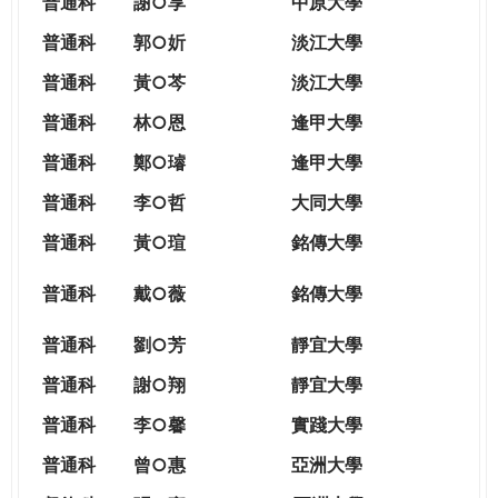
普通科
謝○享
中原大學
普通科
郭○妡
淡江大學
普通科
黃○芩
淡江大學
普通科
林○恩
逢甲大學
普通科
鄭○璿
逢甲大學
普通科
李○哲
大同大學
普通科
黃○瑄
銘傳大學
普通科
戴○薇
銘傳大學
普通科
劉○芳
靜宜大學
普通科
謝○翔
靜宜大學
普通科
李○馨
實踐大學
普通科
曾○惠
亞洲大學