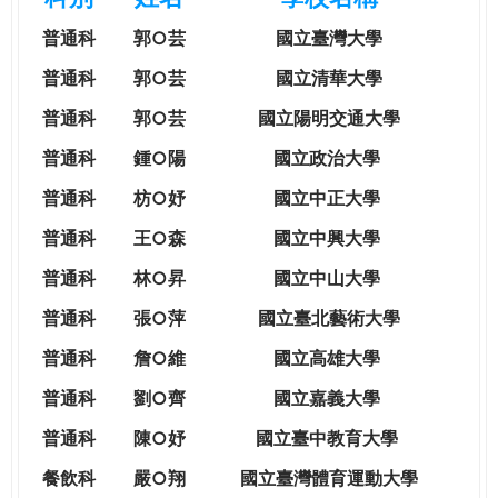
e
際
普通科
郭○芸
國立臺灣大學
葳
r
格。
普通科
郭○芸
國立清華大學
培
普通科
郭○芸
國立陽明交通大學
e
養
具
普通科
鍾○陽
國立政治大學
國
普通科
枋○妤
國立中正大學
際
移
普通科
王○森
國立中興大學
動
普通科
林○昇
國立中山大學
力
的
普通科
張○萍
國立臺北藝術大學
世
普通科
詹○維
國立高雄大學
界
公
普通科
劉○齊
國立嘉義大學
民。
普通科
陳○妤
國立臺中教育大學
WAGOR
TODAY
餐飲科
嚴○翔
國立
臺灣體育運動大學