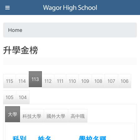
Jump to navigation
葳
格
Home
Y
高
升學金榜
o
級
u
中
113
115
114
112
111
110
109
108
107
106
a
學
105
104
r
葳
大學
e
科技大學
國外大學
高中職
格
國
h
際．
科別
姓名
學校名稱
國