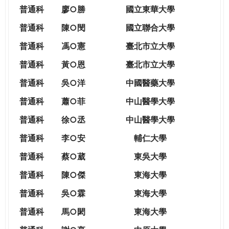
THE
普通科
廖○勝
國立東華大學
WORLD
TOMORROW
普通科
陳○閔
國立聯合大學
PUTTING
普通科
馮○憲
臺北市立大學
YOU
ON
普通科
黃○恩
臺北市立大學
THE
普
通科
吳○洋
中國醫藥大學
PATH
TO
普通科
蕭○菲
中山醫學大學
GLOBAL
普通科
徐○丞
中山醫學大學
CITIZENSHIP
普通科
李○安
輔仁大學
普通科
蔡○葳
東吳大學
普通科
陳○傑
東海大學
普通科
吳○霖
東海大學
普通科
馬○閎
東海大學