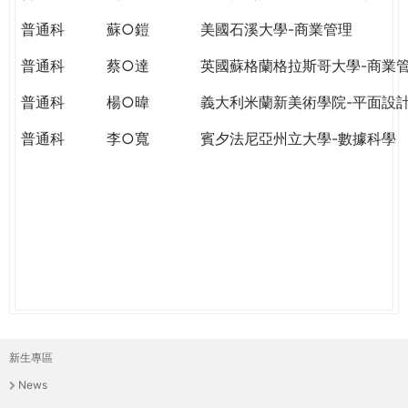
THE
WORLD
普通科
蘇○鎧
美國石溪大學-商業管理
TOMORROW
普通科
蔡○達
英國蘇格蘭格拉斯哥大學-商業
PUTTING
YOU
普通科
楊○暐
義大利米蘭新美術學院-平面設
ON
THE
普通科
李○寬
賓夕法尼亞州立大學-數據科學
PATH
TO
GLOBAL
CITIZENSHIP
新生專區
主
News
選