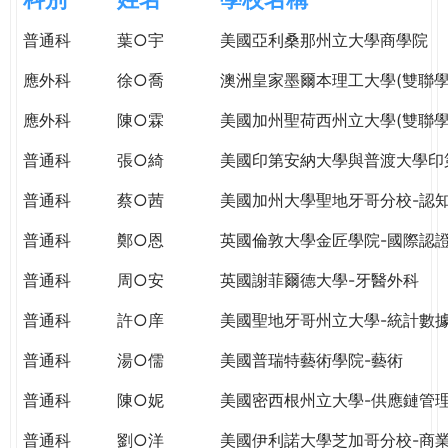
e
際
普通科
葉○宇
美國亞利桑那州立大學商學院
葳
r
格。
應外科
徐○喬
澳洲皇家墨爾本理工大學(雙聯學
培
e
養
應外科
陳○霖
美國加州聖荷西州立大學(雙聯學
具
普通科
張○綺
美國印第安納大學與普渡大學印
國
際
普通科
蔡○茜
美國加州大學聖地牙哥分校-認
移
動
普通科
鄭○恩
英國倫敦大學金匠學院-國際認
力
普通科
周○安
英國謝菲爾德大學-牙醫外科
的
世
普通科
許○庠
美國聖地牙哥州立大學-統計數
界
公
普通科
湯○儒
美國普瑞特藝術學院-藝術
民。
普通科
陳○妮
美國密西根州立大學-供應鏈管
WAGOR
TODAY
普通科
劉○洋
美國伊利諾大學芝加哥分校-商