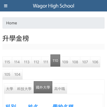
Jump to navigation
葳
格
Home
Y
高
升學金榜
o
級
u
中
110
115
114
113
112
111
109
108
107
106
a
學
105
104
r
葳
國外大學
e
大學
科技大學
高中職
格
國
h
際．
科別
姓名
學校名稱
國