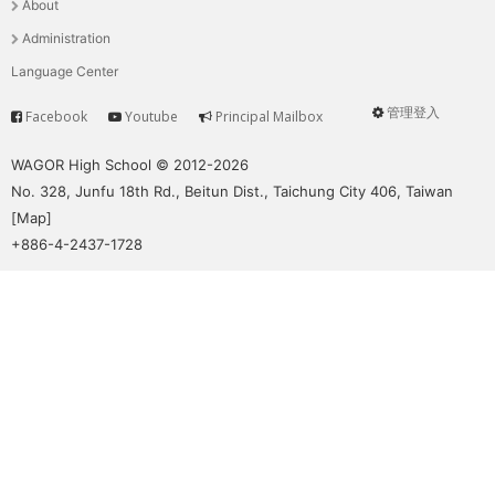
About
單
Administration
Language Center
管理登入
Facebook
Youtube
Principal Mailbox
Service
User
menu
WAGOR High School © 2012-2026
No. 328, Junfu 18th Rd., Beitun Dist., Taichung City 406, Taiwan
[
Map
]
+886-4-2437-1728