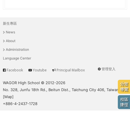
e
際
葳
r
格。
新生專區
主
培
e
News
養
選
具
About
國
單
Administration
際
Language Center
移
動
管理登入
Facebook
Youtube
Principal Mailbox
Service
User
力
的
menu
WAGOR High School © 2012-2026
分眾
世
導覽
No. 328, Junfu 18th Rd., Beitun Dist., Taichung City 406, Taiwan
界
[
Map
]
校區
公
+886-4-2437-1728
捷徑
民。
WAGOR
TODAY