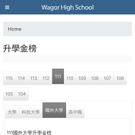
Jump to navigation
葳
格
Home
Y
高
升學金榜
o
級
u
中
111
115
114
113
112
110
109
108
107
106
a
學
105
104
r
葳
國外大學
e
大學
科技大學
高中職
格
國
h
際．
111國外大學升學金榜
國