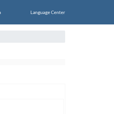
n
Language Center