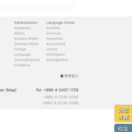
Administration
Language Center
Academic
Parental
Affairs
Services
Student Affairs
Personnel
General Affairs
Accounting
Foreign
Library
Language
Information
Counseling and
Management
Guidance
管理登入
User
menu
an [
Map
]
Tel:
+886-4-2437-1728
+886-4-2316-4790
+886-4-2230-3588
分眾
導覽
校區