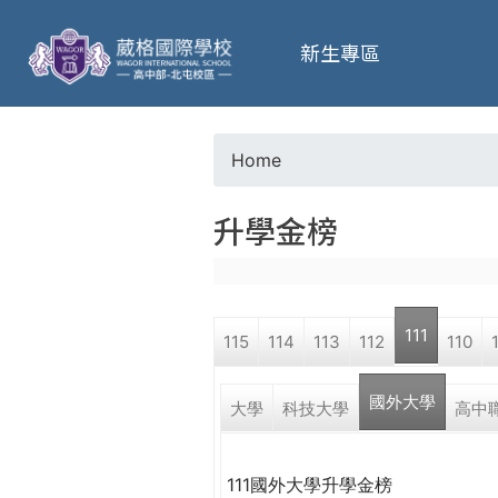
葳
新生專區
格
高
Home
Y
級
升學金榜
o
中
u
學
111
115
114
113
112
110
a
葳
國外大學
r
大學
科技大學
高中
格
國
e
際．
111國外大學升學金榜
國