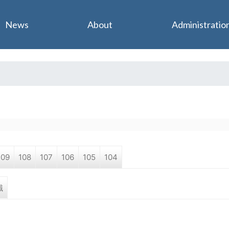
Jump to navigation
News
About
Administratio
109
108
107
106
105
104
職