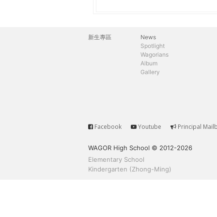
h
際
葳
e
格。
新生專區
News
主
培
Spotlight
r
Wagorians
養
選
Album
具
Gallery
e
國
單
際
移
動
力
Facebook
Youtube
Principal Mail
Service
的
WAGOR High School © 2012-2026
世
Elementary School
界
Kindergarten (Zhong-Ming)
公
民。
WAGOR
TODAY