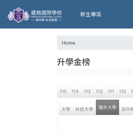
葳
新生專區
格
高
Home
Y
級
升學金榜
o
中
u
學
115
114
113
112
111
110
a
葳
國外大學
r
大學
科技大學
高中
格
國
e
際．
國