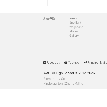
h
際
葳
e
格。
新生專區
News
主
培
Spotlight
r
Wagorians
養
選
Album
具
Gallery
e
國
單
際
移
動
力
Facebook
Youtube
Principal Mail
Service
的
WAGOR High School © 2012-2026
世
Elementary School
界
Kindergarten (Zhong-Ming)
公
民。
WAGOR
TODAY