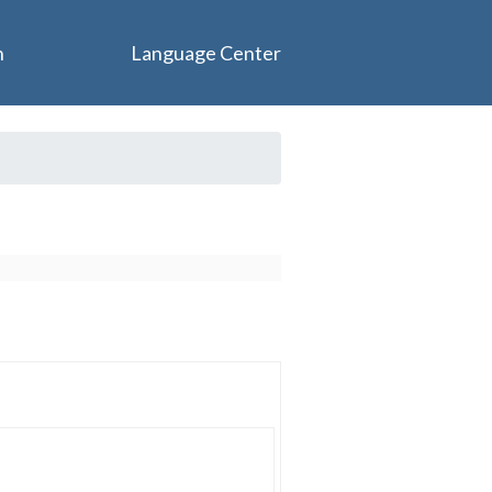
n
Language Center