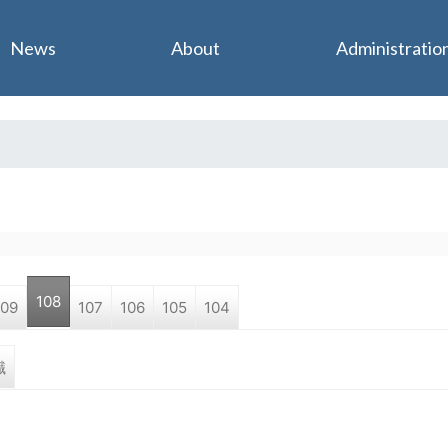
Jump to navigation
News
About
Administratio
108
109
107
106
105
104
職