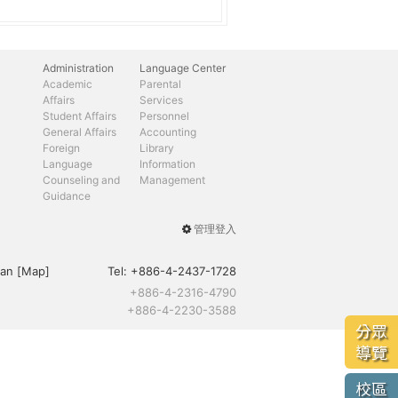
Administration
Language Center
Academic
Parental
Affairs
Services
Student Affairs
Personnel
General Affairs
Accounting
Foreign
Library
Language
Information
Counseling and
Management
Guidance
管理登入
User
menu
an [
Map
]
Tel:
+886-4-2437-1728
+886-4-2316-4790
+886-4-2230-3588
分眾
導覽
校區