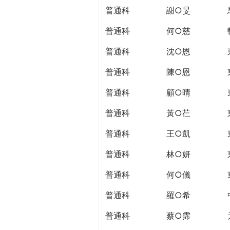
普通科
謝○旻
普通科
何○慈
普通科
沈○恩
普通科
陳○恩
普通科
顧○晴
普通科
黃○芢
普通科
王○凱
普通科
林○妍
普通科
何○儀
普通科
羅○希
普通科
蔡○霈