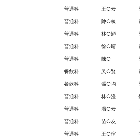
THE
普通科
王○云
WORLD
TOMORROW
普通科
陳○榛
PUTTING
YOU
普通科
林○穎
ON
普通科
徐○晴
THE
PATH
普通科
陳○
TO
GLOBAL
餐飲科
吳○賢
CITIZENSHIP
餐飲科
張○均
普通科
林○澄
普通科
湯○云
普通科
苗○友
普通科
王○瑄