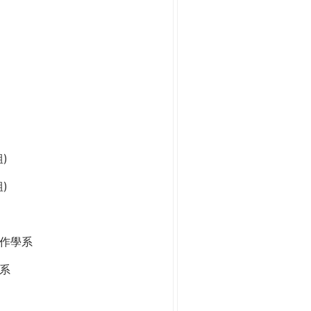
)
)
作學系
系