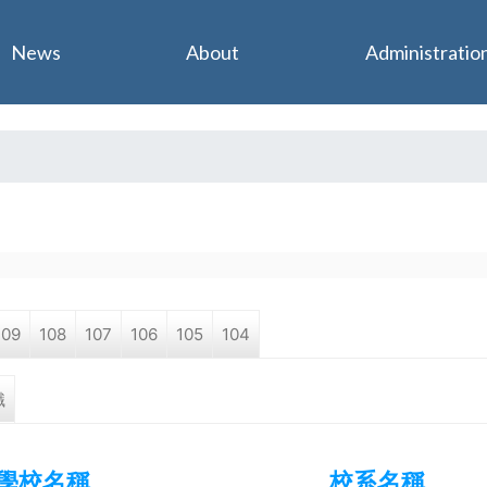
Jump to navigation
News
About
Administratio
109
108
107
106
105
104
職
學校名稱
校系名稱