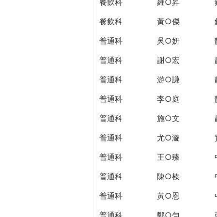
餐飲科
羅○昇
餐飲科
黃○傑
普通科
吳○妍
普通科
謝○宏
普通科
游○謙
普通科
李○庭
普通科
施○文
普通科
尤○漩
普通科
王○臻
普通科
陳○榛
普通科
黃○恩
普通科
鄭○勻