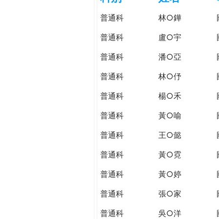
h
際
普通科
林○鏵
葳
e
格。
普通科
盧○宇
培
r
普通科
潘○亞
養
具
普通科
林○伃
e
國
際
普通科
楊○禾
移
普通科
黃○喻
動
力
普通科
王○懿
的
世
普通科
黃○霓
界
普通科
黃○婷
公
民。
普通科
張○家
WAGOR
TODAY
普通科
吳○洋