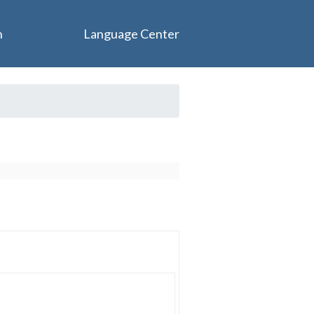
n
Language Center