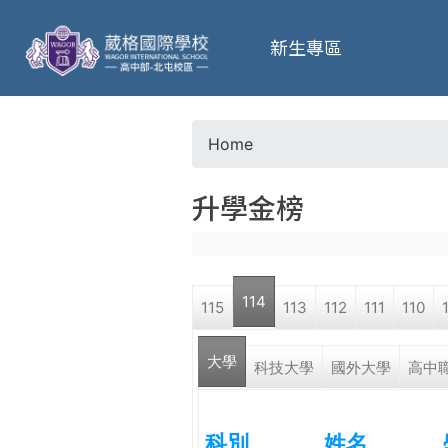
葳
新生專區
格
高
Home
Y
級
升學金榜
o
中
u
學
114
115
113
112
111
110
a
葳
大學
r
科技大學
國外大學
高中
格
國
e
際．
科別
姓名
國