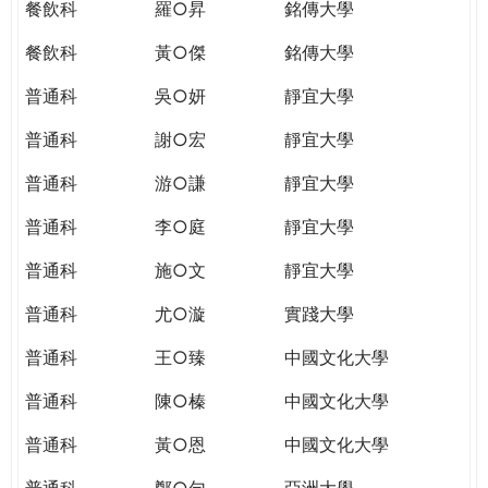
餐飲科
羅○昇
銘傳大學
餐飲科
黃○傑
銘傳大學
普通科
吳○妍
靜宜大學
普通科
謝○宏
靜宜大學
普通科
游○謙
靜宜大學
普通科
李○庭
靜宜大學
普通科
施○文
靜宜大學
普通科
尤○漩
實踐大學
普通科
王○臻
中國文化大學
普通科
陳○榛
中國文化大學
普通科
黃○恩
中國文化大學
普通科
鄭○勻
亞洲大學