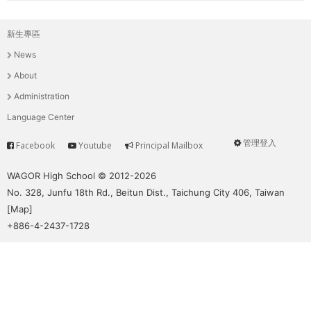
新生專區
主
News
選
About
單
Administration
Language Center
管理登入
Facebook
Youtube
Principal Mailbox
Service
User
menu
WAGOR High School © 2012-2026
No. 328, Junfu 18th Rd., Beitun Dist., Taichung City 406, Taiwan
[
Map
]
+886-4-2437-1728