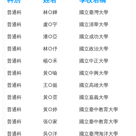
e
際
普通科
林○鏵
國立臺灣大學
葳
r
格。
普通科
盧○宇
國立清華大學
培
e
養
普通科
潘○亞
國立成功大學
具
普通科
林○伃
國立政治大學
國
際
普通科
楊○禾
國立中正大學
移
動
普通科
黃○喻
國立中興大學
力
普通科
王○懿
國立高雄大學
的
世
普通科
黃○霓
國立嘉義大學
界
公
普通科
黃○婷
國立臺中教育大學
民。
普通科
張○家
國立臺中教育大學
WAGOR
TODAY
普通科
吳○洋
國立臺灣海洋大學