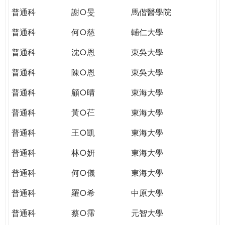
普通科
謝○旻
馬偕醫學院
普通科
何○慈
輔仁大學
普通科
沈○恩
東吳大學
普通科
陳○恩
東吳大學
普通科
顧○晴
東海大學
普通科
黃○芢
東海大學
普通科
王○凱
東海大學
普通科
林○妍
東海大學
普通科
何○儀
東海大學
普通科
羅○希
中原大學
普通科
蔡○霈
元智大學