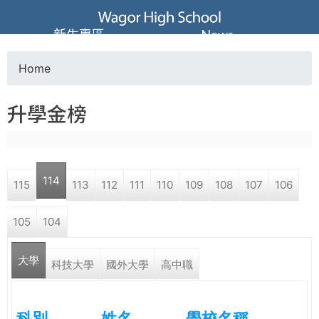
Jump to navigation
葳
新生專區
News
格
Home
Y
高
升學金榜
o
級
u
中
114
115
113
112
111
110
109
108
107
106
a
學
105
104
r
葳
大學
e
科技大學
國外大學
高中職
格
國
h
際．
科別
姓名
學校名稱
國